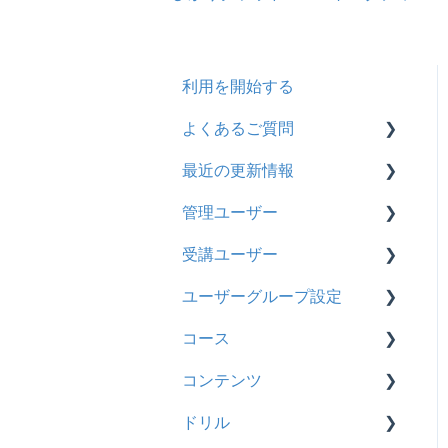
利用を開始する
よくあるご質問
最近の更新情報
契約
管理ユーザー
トライアル
2026年8月アップデート
受講ユーザー
カスタマイズ
2026年2月アップデート
管理ユーザーの統合につい
て
ユーザーグループ設定
インターネット・セキュリ
2025年10月アップデート
基本操作
ティ
管理ユーザーについて
コース
2025年9月アップデート
【新レイアウト】受講ユー
【新レイアウト】ユーザー
料金
ロールと権限
ザー登録について
グループ設定
コンテンツ
2025年3月アップデート
基本操作
管理ユーザー・受講ユー
【旧レイアウト】ユーザー
【旧レイアウト】ユーザー
ドリル
2024年12月アップデート
新レイアウト
ビデオ
ザー
編集について
グループ設定