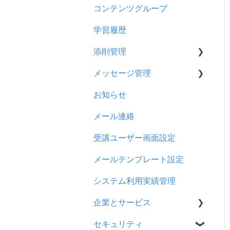
コンテンツグループ
2024年8月アップデート
旧レイアウト
ドキュメント
概要
履歴
学習履歴
2024年5月アップデート
コース詳細設定の参考
多言語表示
問題について
コンテンツ
添削管理
2023年12月アップデート
ストレスチェック
リンク
ドリルについて
CSV
メッセージ管理
2023年11月アップデート
CSVについて
【問題・ドリル】の参考
概要
ドキュメント
お知らせ
2023年8月アップデート
ドリルスキンについて
基本操作
基本操作
ビデオ
メール連絡
2023年4月アップデート
問題属性
採点権限のみを持ったユー
リンクメッセージスレッド
ドリル
ザ
受講ユーザー画面設定
メール
採点・承認権限を持った
メールテンプレート設定
メッセージ
ユーザ
システム利用実績管理
お知らせ
企業とサービス
多言語変換
セキュリティ
用語の定義
助成金