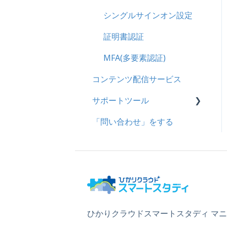
企業について
シングルサインオン設定
統合ユーザーについて
証明書認証
サービスについて
MFA(多要素認証)
コンテンツ配信サービス
サポートツール
「問い合わせ」をする
基本操作
問題を登録する
【問題を登録する】の参考
問題登録用ファイルに戻す
動画を登録する
ひかりクラウドスマートスタディ マ