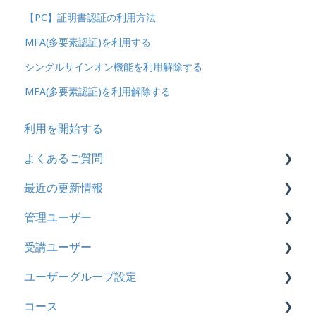
【PC】証明書認証の利用方法
MFA(多要素認証)を利用する
シングルサインオン機能を利用解除する
MFA(多要素認証)を利用解除する
利用を開始する
よくあるご質問
最近の更新情報
契約
管理ユーザー
トライアル
2026年8月アップデート
受講ユーザー
カスタマイズ
2026年2月アップデート
管理ユーザーの統合について
ユーザーグループ設定
インターネット・セキュリティ
2025年10月アップデート
管理ユーザーについて
基本操作
コース
料金
2025年9月アップデート
ロールと権限
【新レイアウト】受講ユーザー登録について
【新レイアウト】ユーザーグループ設定