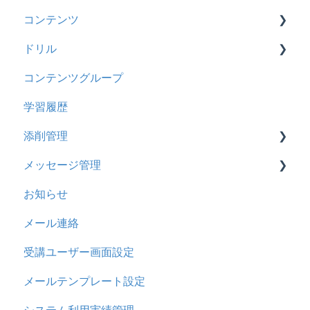
コンテンツ
管理ユーザー・受講ユーザー
2025年3月アップデート
【旧レイアウト】ユーザー編集について
【旧レイアウト】ユーザーグループ設定
基本操作
ドリル
履歴
2024年12月アップデート
新レイアウト
ビデオ
コンテンツグループ
コンテンツ
2024年8月アップデート
旧レイアウト
ドキュメント
概要
学習履歴
CSV
2024年5月アップデート
コース詳細設定の参考
多言語表示
問題について
添削管理
ドキュメント
2023年12月アップデート
ストレスチェック
リンク
ドリルについて
メッセージ管理
ビデオ
2023年11月アップデート
CSVについて
【問題・ドリル】の参考
概要
お知らせ
ドリル
2023年8月アップデート
ドリルスキンについて
基本操作
基本操作
メール連絡
メール
2023年4月アップデート
問題属性
採点権限のみを持ったユーザ
リンクメッセージスレッド
受講ユーザー画面設定
メッセージ
採点・承認権限を持ったユーザ
メールテンプレート設定
お知らせ