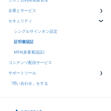
システム利用実績管理
多言語変換
企業とサービス
助成金
セキュリティ
用語の定義
企業について
シングルサインオン設定
統合ユーザーについて
証明書認証
サービスについて
MFA(多要素認証)
コンテンツ配信サービス
サポートツール
「問い合わせ」をする
基本操作
問題を登録する
【問題を登録する】の参考