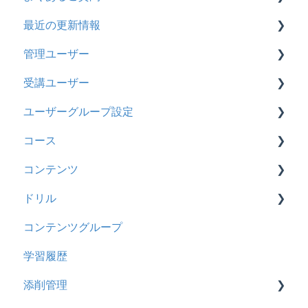
最近の更新情報
契約
管理ユーザー
トライアル
2026年8月アップデート
受講ユーザー
カスタマイズ
2026年2月アップデート
管理ユーザーの統合について
ユーザーグループ設定
インターネット・セキュリティ
2025年10月アップデート
管理ユーザーについて
基本操作
コース
料金
2025年9月アップデート
ロールと権限
【新レイアウト】受講ユーザー登録について
【新レイアウト】ユーザーグループ設定
コンテンツ
管理ユーザー・受講ユーザー
2025年3月アップデート
【旧レイアウト】ユーザー編集について
【旧レイアウト】ユーザーグループ設定
基本操作
ドリル
履歴
2024年12月アップデート
新レイアウト
ビデオ
コンテンツグループ
コンテンツ
2024年8月アップデート
旧レイアウト
ドキュメント
概要
学習履歴
CSV
2024年5月アップデート
コース詳細設定の参考
多言語表示
問題について
添削管理
ドキュメント
2023年12月アップデート
ストレスチェック
リンク
ドリルについて