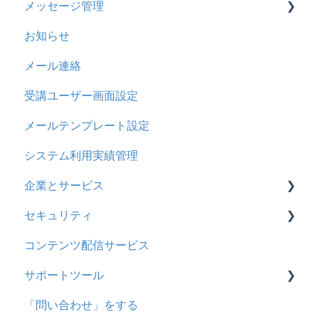
メッセージ管理
ビデオ
2023年11月アップデート
CSVについて
【問題・ドリル】の参考
概要
お知らせ
ドリル
2023年8月アップデート
ドリルスキンについて
基本操作
基本操作
メール連絡
メール
2023年4月アップデート
問題属性
採点権限のみを持ったユーザ
リンクメッセージスレッド
受講ユーザー画面設定
メッセージ
採点・承認権限を持ったユーザ
メールテンプレート設定
お知らせ
システム利用実績管理
多言語変換
企業とサービス
助成金
セキュリティ
用語の定義
コンテンツ配信サービス
企業について
シングルサインオン設定
サポートツール
統合ユーザーについて
証明書認証
「問い合わせ」をする
サービスについて
MFA(多要素認証)
基本操作