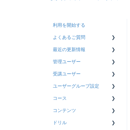
利用を開始する
よくあるご質問
最近の更新情報
契約
管理ユーザー
トライアル
2026年8月アップデート
受講ユーザー
カスタマイズ
2026年2月アップデート
管理ユーザーの統合につい
て
ユーザーグループ設定
インターネット・セキュリ
2025年10月アップデート
基本操作
ティ
管理ユーザーについて
コース
2025年9月アップデート
【新レイアウト】受講ユー
【新レイアウト】ユーザー
料金
ロールと権限
ザー登録について
グループ設定
コンテンツ
2025年3月アップデート
基本操作
管理ユーザー・受講ユー
【旧レイアウト】ユーザー
【旧レイアウト】ユーザー
ドリル
2024年12月アップデート
新レイアウト
ビデオ
ザー
編集について
グループ設定