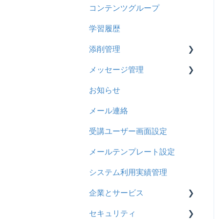
コンテンツグループ
2024年8月アップデート
旧レイアウト
ドキュメント
概要
履歴
学習履歴
2024年5月アップデート
コース詳細設定の参考
多言語表示
問題について
コンテンツ
添削管理
2023年12月アップデート
ストレスチェック
リンク
ドリルについて
CSV
メッセージ管理
2023年11月アップデート
CSVについて
【問題・ドリル】の参考
概要
ドキュメント
お知らせ
2023年8月アップデート
ドリルスキンについて
基本操作
基本操作
ビデオ
メール連絡
2023年4月アップデート
問題属性
採点権限のみを持ったユー
リンクメッセージスレッド
ドリル
ザ
受講ユーザー画面設定
メール
採点・承認権限を持った
メールテンプレート設定
メッセージ
ユーザ
システム利用実績管理
お知らせ
企業とサービス
多言語変換
セキュリティ
用語の定義
助成金