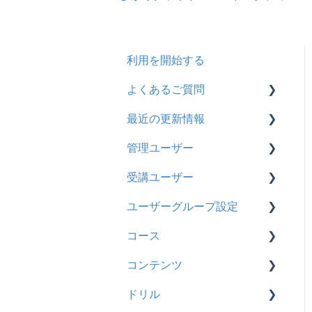
利用を開始する
よくあるご質問
最近の更新情報
契約
管理ユーザー
トライアル
2026年8月アップデート
受講ユーザー
カスタマイズ
2026年2月アップデート
管理ユーザーの統合につい
て
ユーザーグループ設定
インターネット・セキュリ
2025年10月アップデート
基本操作
ティ
管理ユーザーについて
コース
2025年9月アップデート
【新レイアウト】受講ユー
【新レイアウト】ユーザー
料金
ロールと権限
ザー登録について
グループ設定
コンテンツ
2025年3月アップデート
基本操作
管理ユーザー・受講ユー
【旧レイアウト】ユーザー
【旧レイアウト】ユーザー
ドリル
2024年12月アップデート
新レイアウト
ビデオ
ザー
編集について
グループ設定