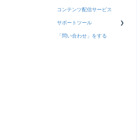
コンテンツ配信サービス
企業について
シングルサインオン設定
サポートツール
統合ユーザーについて
証明書認証
「問い合わせ」をする
サービスについて
MFA(多要素認証)
基本操作
問題を登録する
【問題を登録する】の参考
問題登録用ファイルに戻す
動画を登録する
ドキュメントを登録する
履歴を取得する
サポートツールをさらに活
用する