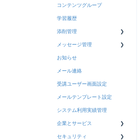
コンテンツグループ
2024年8月アップデート
旧レイアウト
ドキュメント
概要
履歴
学習履歴
2024年5月アップデート
コース詳細設定の参考
多言語表示
問題について
コンテンツ
添削管理
2023年12月アップデート
ストレスチェック
リンク
ドリルについて
CSV
メッセージ管理
2023年11月アップデート
CSVについて
【問題・ドリル】の参考
概要
ドキュメント
お知らせ
2023年8月アップデート
ドリルスキンについて
基本操作
基本操作
ビデオ
メール連絡
2023年4月アップデート
問題属性
採点権限のみを持ったユー
リンクメッセージスレッド
ドリル
ザ
受講ユーザー画面設定
メール
採点・承認権限を持った
メールテンプレート設定
メッセージ
ユーザ
システム利用実績管理
お知らせ
企業とサービス
多言語変換
セキュリティ
用語の定義
助成金