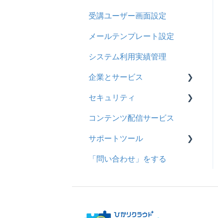
受講ユーザー画面設定
メールテンプレート設定
システム利用実績管理
企業とサービス
セキュリティ
用語の定義
コンテンツ配信サービス
企業について
シングルサインオン設定
サポートツール
統合ユーザーについて
証明書認証
「問い合わせ」をする
サービスについて
MFA(多要素認証)
基本操作
問題を登録する
【問題を登録する】の参考