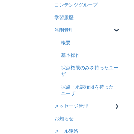
コンテンツグループ
2024年8月アップデート
旧レイアウト
ドキュメント
概要
履歴
学習履歴
2024年5月アップデート
コース詳細設定の参考
多言語表示
問題について
コンテンツ
添削管理
2023年12月アップデート
ストレスチェック
リンク
ドリルについて
CSV
2023年11月アップデート
CSVについて
【問題・ドリル】の参考
概要
ドキュメント
2023年8月アップデート
ドリルスキンについて
基本操作
ビデオ
2023年4月アップデート
問題属性
採点権限のみを持ったユー
ドリル
ザ
メール
採点・承認権限を持った
メッセージ
ユーザ
メッセージ管理
お知らせ
お知らせ
多言語変換
基本操作
メール連絡
助成金
リンクメッセージスレッド