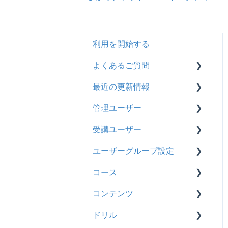
利用を開始する
よくあるご質問
最近の更新情報
契約
管理ユーザー
トライアル
2026年8月アップデート
受講ユーザー
カスタマイズ
2026年2月アップデート
管理ユーザーの統合につい
て
ユーザーグループ設定
インターネット・セキュリ
2025年10月アップデート
基本操作
ティ
管理ユーザーについて
コース
2025年9月アップデート
【新レイアウト】受講ユー
【新レイアウト】ユーザー
料金
ロールと権限
ザー登録について
グループ設定
コンテンツ
2025年3月アップデート
基本操作
管理ユーザー・受講ユー
【旧レイアウト】ユーザー
【旧レイアウト】ユーザー
ドリル
2024年12月アップデート
新レイアウト
ビデオ
ザー
編集について
グループ設定