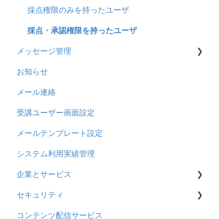
メール
2023年4月アップデート
問題属性
採点権限のみを持ったユーザ
メッセージ
採点・承認権限を持ったユーザ
メッセージ管理
お知らせ
お知らせ
多言語変換
基本操作
メール連絡
助成金
リンクメッセージスレッド
受講ユーザー画面設定
メールテンプレート設定
システム利用実績管理
企業とサービス
セキュリティ
用語の定義
コンテンツ配信サービス
企業について
シングルサインオン設定