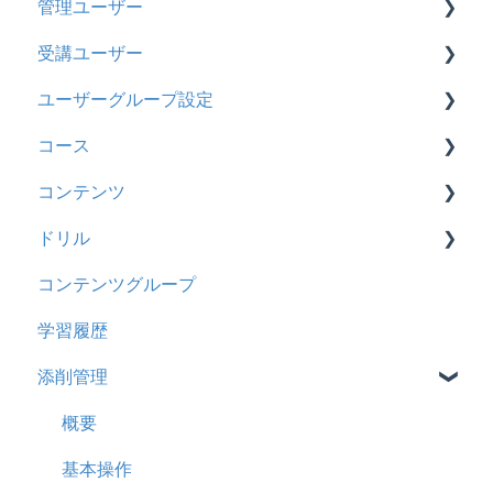
管理ユーザー
トライアル
2026年8月アップデート
受講ユーザー
カスタマイズ
2026年2月アップデート
管理ユーザーの統合について
ユーザーグループ設定
インターネット・セキュリティ
2025年10月アップデート
管理ユーザーについて
基本操作
コース
料金
2025年9月アップデート
ロールと権限
【新レイアウト】受講ユーザー登録について
【新レイアウト】ユーザーグループ設定
コンテンツ
管理ユーザー・受講ユーザー
2025年3月アップデート
【旧レイアウト】ユーザー編集について
【旧レイアウト】ユーザーグループ設定
基本操作
ドリル
履歴
2024年12月アップデート
新レイアウト
ビデオ
コンテンツグループ
コンテンツ
2024年8月アップデート
旧レイアウト
ドキュメント
概要
学習履歴
CSV
2024年5月アップデート
コース詳細設定の参考
多言語表示
問題について
添削管理
ドキュメント
2023年12月アップデート
ストレスチェック
リンク
ドリルについて
ビデオ
2023年11月アップデート
CSVについて
【問題・ドリル】の参考
概要
ドリル
2023年8月アップデート
ドリルスキンについて
基本操作