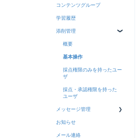
コンテンツグループ
2024年8月アップデート
旧レイアウト
ドキュメント
概要
履歴
学習履歴
2024年5月アップデート
コース詳細設定の参考
多言語表示
問題について
コンテンツ
添削管理
2023年12月アップデート
ストレスチェック
リンク
ドリルについて
CSV
2023年11月アップデート
CSVについて
【問題・ドリル】の参考
概要
ドキュメント
2023年8月アップデート
ドリルスキンについて
基本操作
ビデオ
2023年4月アップデート
問題属性
採点権限のみを持ったユー
ドリル
ザ
メール
採点・承認権限を持った
メッセージ
ユーザ
メッセージ管理
お知らせ
お知らせ
多言語変換
基本操作
メール連絡
助成金
リンクメッセージスレッド