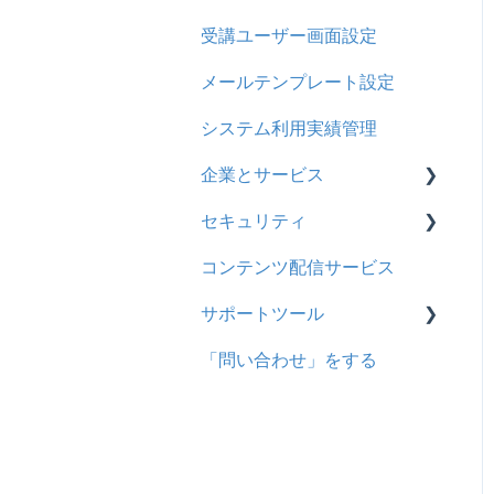
受講ユーザー画面設定
メールテンプレート設定
システム利用実績管理
企業とサービス
セキュリティ
用語の定義
コンテンツ配信サービス
企業について
シングルサインオン設定
サポートツール
統合ユーザーについて
証明書認証
「問い合わせ」をする
サービスについて
MFA(多要素認証)
基本操作
問題を登録する
【問題を登録する】の参考