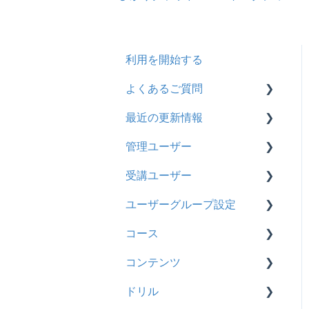
利用を開始する
よくあるご質問
最近の更新情報
契約
管理ユーザー
トライアル
2026年8月アップデート
受講ユーザー
カスタマイズ
2026年2月アップデート
管理ユーザーの統合につい
て
ユーザーグループ設定
インターネット・セキュリ
2025年10月アップデート
基本操作
ティ
管理ユーザーについて
コース
2025年9月アップデート
【新レイアウト】受講ユー
【新レイアウト】ユーザー
料金
ロールと権限
ザー登録について
グループ設定
コンテンツ
2025年3月アップデート
基本操作
管理ユーザー・受講ユー
【旧レイアウト】ユーザー
【旧レイアウト】ユーザー
ドリル
2024年12月アップデート
新レイアウト
ビデオ
ザー
編集について
グループ設定