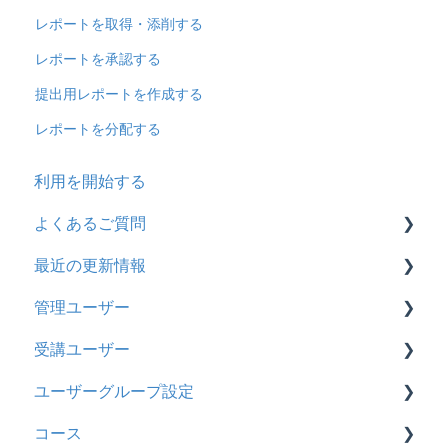
レポートを取得・添削する
レポートを承認する
提出用レポートを作成する
レポートを分配する
利用を開始する
よくあるご質問
最近の更新情報
契約
管理ユーザー
トライアル
2026年8月アップデート
受講ユーザー
カスタマイズ
2026年2月アップデート
管理ユーザーの統合について
ユーザーグループ設定
インターネット・セキュリティ
2025年10月アップデート
管理ユーザーについて
基本操作
コース
料金
2025年9月アップデート
ロールと権限
【新レイアウト】受講ユーザー登録について
【新レイアウト】ユーザーグループ設定