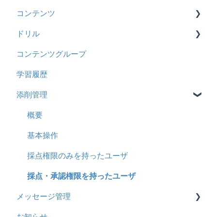
コンテンツ
管理ユーザー・受講ユーザー
2025年3月アップデート
【旧レイアウト】ユーザー編集について
【旧レイアウト】ユーザーグループ設定
基本操作
ドリル
履歴
2024年12月アップデート
新レイアウト
ビデオ
コンテンツグループ
コンテンツ
2024年8月アップデート
旧レイアウト
ドキュメント
概要
学習履歴
CSV
2024年5月アップデート
コース詳細設定の参考
多言語表示
問題について
添削管理
ドキュメント
2023年12月アップデート
ストレスチェック
リンク
ドリルについて
ビデオ
2023年11月アップデート
CSVについて
【問題・ドリル】の参考
概要
ドリル
2023年8月アップデート
ドリルスキンについて
基本操作
メール
2023年4月アップデート
問題属性
採点権限のみを持ったユーザ
メッセージ
採点・承認権限を持ったユーザ
メッセージ管理
お知らせ
お知らせ
多言語変換
基本操作