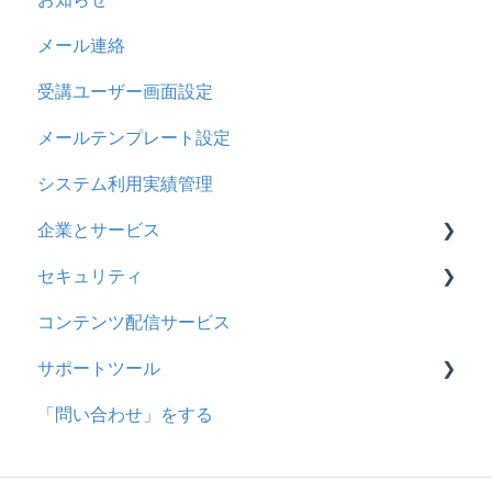
メール連絡
助成金
リンクメッセージスレッド
受講ユーザー画面設定
メールテンプレート設定
システム利用実績管理
企業とサービス
セキュリティ
用語の定義
コンテンツ配信サービス
企業について
シングルサインオン設定
サポートツール
統合ユーザーについて
証明書認証
「問い合わせ」をする
サービスについて
MFA(多要素認証)
基本操作
問題を登録する