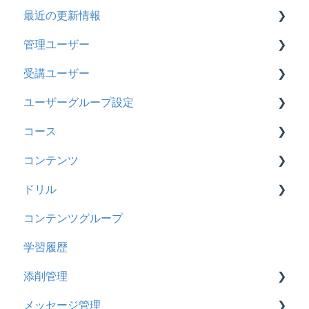
最近の更新情報
契約
管理ユーザー
トライアル
2026年8月アップデート
受講ユーザー
カスタマイズ
2026年2月アップデート
管理ユーザーの統合について
ユーザーグループ設定
インターネット・セキュリティ
2025年10月アップデート
管理ユーザーについて
基本操作
コース
料金
2025年9月アップデート
ロールと権限
【新レイアウト】受講ユーザー登録について
【新レイアウト】ユーザーグループ設定
コンテンツ
管理ユーザー・受講ユーザー
2025年3月アップデート
【旧レイアウト】ユーザー編集について
【旧レイアウト】ユーザーグループ設定
基本操作
ドリル
履歴
2024年12月アップデート
新レイアウト
ビデオ
コンテンツグループ
コンテンツ
2024年8月アップデート
旧レイアウト
ドキュメント
概要
学習履歴
CSV
2024年5月アップデート
コース詳細設定の参考
多言語表示
問題について
添削管理
ドキュメント
2023年12月アップデート
ストレスチェック
リンク
ドリルについて
メッセージ管理
ビデオ
2023年11月アップデート
CSVについて
【問題・ドリル】の参考
概要