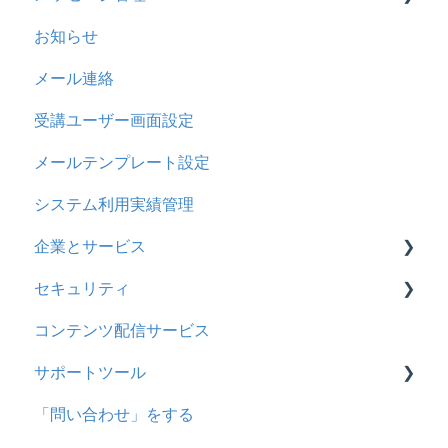
お知らせ
ドリル
2023年8月アップデート
ドリルスキンについて
基本操作
基本操作
メール連絡
メール
2023年4月アップデート
問題属性
採点権限のみを持ったユーザ
リンクメッセージスレッド
受講ユーザー画面設定
メッセージ
採点・承認権限を持ったユーザ
メールテンプレート設定
お知らせ
システム利用実績管理
多言語変換
企業とサービス
助成金
セキュリティ
用語の定義
コンテンツ配信サービス
企業について
シングルサインオン設定
サポートツール
統合ユーザーについて
証明書認証
「問い合わせ」をする
サービスについて
MFA(多要素認証)
基本操作