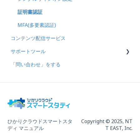
統合ユーザーについて
証明書認証
サービスについて
MFA(多要素認証)
コンテンツ配信サービス
サポートツール
「問い合わせ」をする
基本操作
問題を登録する
【問題を登録する】の参考
問題登録用ファイルに戻す
動画を登録する
ひかりクラウドスマートスタ
Copyright © 2025,
NT
ディ マニュアル
T EAST, Inc.
ドキュメントを登録する