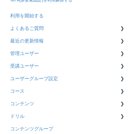
利用を開始する
よくあるご質問
最近の更新情報
契約
管理ユーザー
トライアル
2026年8月アップデート
受講ユーザー
カスタマイズ
2026年2月アップデート
管理ユーザーの統合について
ユーザーグループ設定
インターネット・セキュリティ
2025年10月アップデート
管理ユーザーについて
基本操作
コース
料金
2025年9月アップデート
ロールと権限
【新レイアウト】受講ユーザー登録について
【新レイアウト】ユーザーグループ設定
コンテンツ
管理ユーザー・受講ユーザー
2025年3月アップデート
【旧レイアウト】ユーザー編集について
【旧レイアウト】ユーザーグループ設定
基本操作
ドリル
履歴
2024年12月アップデート
新レイアウト
ビデオ
コンテンツグループ
コンテンツ
2024年8月アップデート
旧レイアウト
ドキュメント
概要