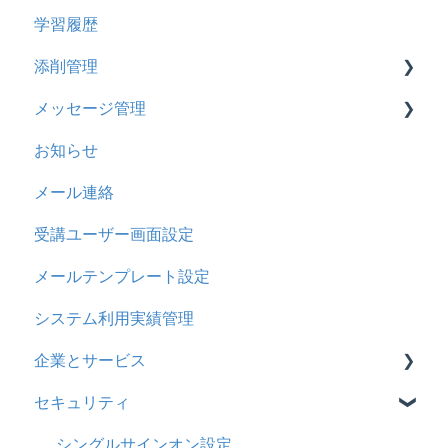
学習履歴
CSV
2024年5月アップデート
コース詳細設定の参考
多言語表示
問題について
添削管理
ドキュメント
2023年12月アップデート
ストレスチェック
リンク
ドリルについて
メッセージ管理
ビデオ
2023年11月アップデート
CSVについて
【問題・ドリル】の参考
概要
お知らせ
ドリル
2023年8月アップデート
ドリルスキンについて
基本操作
基本操作
メール連絡
メール
2023年4月アップデート
問題属性
採点権限のみを持ったユーザ
リンクメッセージスレッド
受講ユーザー画面設定
メッセージ
採点・承認権限を持ったユーザ
メールテンプレート設定
お知らせ
システム利用実績管理
多言語変換
企業とサービス
助成金
セキュリティ
用語の定義
企業について
シングルサインオン設定