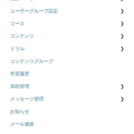
ユーザーグループ設定
インターネット・セキュリティ
2025年10月アップデート
管理ユーザーについて
基本操作
コース
料金
2025年9月アップデート
ロールと権限
【新レイアウト】受講ユーザー登録について
【新レイアウト】ユーザーグループ設定
コンテンツ
管理ユーザー・受講ユーザー
2025年3月アップデート
【旧レイアウト】ユーザー編集について
【旧レイアウト】ユーザーグループ設定
基本操作
ドリル
履歴
2024年12月アップデート
新レイアウト
ビデオ
コンテンツグループ
コンテンツ
2024年8月アップデート
旧レイアウト
ドキュメント
概要
学習履歴
CSV
2024年5月アップデート
コース詳細設定の参考
多言語表示
問題について
添削管理
ドキュメント
2023年12月アップデート
ストレスチェック
リンク
ドリルについて
メッセージ管理
ビデオ
2023年11月アップデート
CSVについて
【問題・ドリル】の参考
概要
お知らせ
ドリル
2023年8月アップデート
ドリルスキンについて
基本操作
基本操作
メール連絡
メール
2023年4月アップデート
問題属性
採点権限のみを持ったユーザ
リンクメッセージスレッド