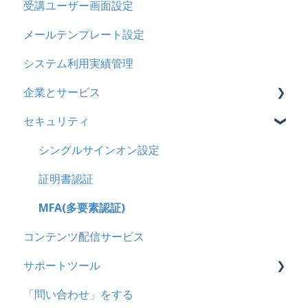
受講ユーザー画面設定
メッセージ
採点・承認権限を持ったユーザ
メールテンプレート設定
お知らせ
システム利用実績管理
多言語変換
企業とサービス
助成金
セキュリティ
用語の定義
企業について
シングルサインオン設定
統合ユーザーについて
証明書認証
サービスについて
MFA(多要素認証)
コンテンツ配信サービス
サポートツール
「問い合わせ」をする
基本操作