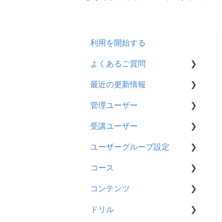
利用を開始する
よくあるご質問
最近の更新情報
契約
管理ユーザー
トライアル
2026年8月アップデート
受講ユーザー
カスタマイズ
2026年2月アップデート
管理ユーザーの統合につい
て
ユーザーグループ設定
インターネット・セキュリ
2025年10月アップデート
基本操作
ティ
管理ユーザーについて
コース
2025年9月アップデート
【新レイアウト】受講ユー
【新レイアウト】ユーザー
料金
ロールと権限
ザー登録について
グループ設定
コンテンツ
2025年3月アップデート
基本操作
管理ユーザー・受講ユー
【旧レイアウト】ユーザー
【旧レイアウト】ユーザー
ドリル
2024年12月アップデート
新レイアウト
ビデオ
ザー
編集について
グループ設定