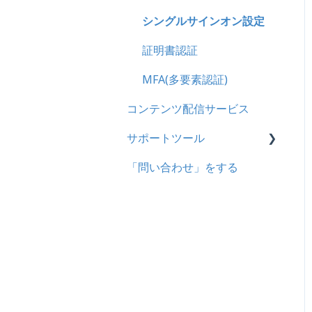
企業について
シングルサインオン設定
統合ユーザーについて
証明書認証
サービスについて
MFA(多要素認証)
コンテンツ配信サービス
サポートツール
「問い合わせ」をする
基本操作
問題を登録する
【問題を登録する】の参考
問題登録用ファイルに戻す
動画を登録する