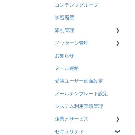
コンテンツグループ
2024年8月アップデート
旧レイアウト
ドキュメント
概要
履歴
学習履歴
2024年5月アップデート
コース詳細設定の参考
多言語表示
問題について
コンテンツ
添削管理
2023年12月アップデート
ストレスチェック
リンク
ドリルについて
CSV
メッセージ管理
2023年11月アップデート
CSVについて
【問題・ドリル】の参考
概要
ドキュメント
お知らせ
2023年8月アップデート
ドリルスキンについて
基本操作
基本操作
ビデオ
メール連絡
2023年4月アップデート
問題属性
採点権限のみを持ったユー
リンクメッセージスレッド
ドリル
ザ
受講ユーザー画面設定
メール
採点・承認権限を持った
メールテンプレート設定
メッセージ
ユーザ
システム利用実績管理
お知らせ
企業とサービス
多言語変換
セキュリティ
用語の定義
助成金