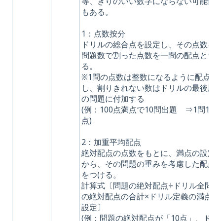
等、きりのいい数字にならない可能性
もある。
1：点数按分
ドリルの総合点を設定し、その点数を
問題数で割った点数を一問の配点とす
る。
※1問の点数は整数になるように配点
し、割りきれない数はドリルの最後尾
の問題に付加する
(例：100点満点で10問出題 ⇒1問10
点)
2：加重平均配点
絶対配点の点数をもとに、満点の設定
から、その問題の重みを考慮した配点
をつける。
計算式〔問題の絶対配点÷ドリル全問
の絶対配点の合計×ドリル定義の満点
設定〕
(例：問題の絶対配点が「10点」、ド