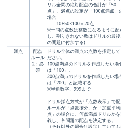
リル全問の絶対配点の合計が「50
点」、満点の設定が「100点満点」の
場合
10÷50×100＝20点
※一問の点数は整数になるように配点
し、割りきれない数はドリルの最後尾
の問題に付加する)
満点
配点
ドリル全体の満点の点数を指定してく
ルール
ださい。
2：必
100点満点のドリルを作成したい場合
須
は「100」、
200点満点のドリルを作成したい場合
は「200」と記載する
※半角数字、999まで
ドリル採点方式が「点数表示」で配点
ルールが「点数按分」か「加重平均配
点」の場合に、何点満点ドリルかを定
義し、各問題の配点を決定する。
（それ以外の場合は設定していても無