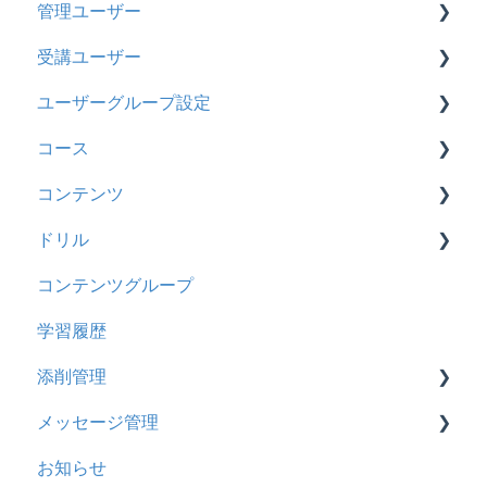
管理ユーザー
トライアル
2026年8月アップデート
受講ユーザー
カスタマイズ
2026年2月アップデート
管理ユーザーの統合について
ユーザーグループ設定
インターネット・セキュリティ
2025年10月アップデート
管理ユーザーについて
基本操作
コース
料金
2025年9月アップデート
ロールと権限
【新レイアウト】受講ユーザー登録について
【新レイアウト】ユーザーグループ設定
コンテンツ
管理ユーザー・受講ユーザー
2025年3月アップデート
【旧レイアウト】ユーザー編集について
【旧レイアウト】ユーザーグループ設定
基本操作
ドリル
履歴
2024年12月アップデート
新レイアウト
ビデオ
コンテンツグループ
コンテンツ
2024年8月アップデート
旧レイアウト
ドキュメント
概要
学習履歴
CSV
2024年5月アップデート
コース詳細設定の参考
多言語表示
問題について
添削管理
ドキュメント
2023年12月アップデート
ストレスチェック
リンク
ドリルについて
メッセージ管理
ビデオ
2023年11月アップデート
CSVについて
【問題・ドリル】の参考
概要
お知らせ
ドリル
2023年8月アップデート
ドリルスキンについて
基本操作
基本操作