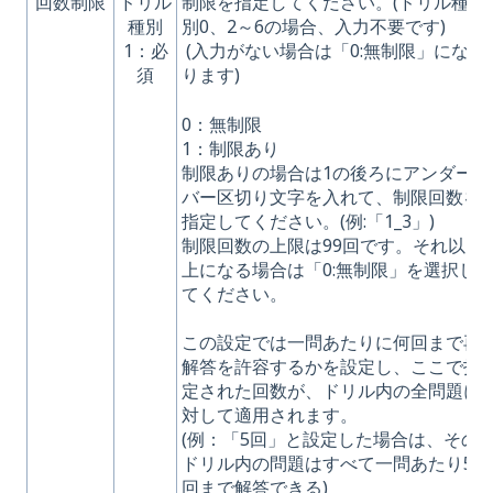
回数制限
ドリル
制限を指定してください。(ドリル種
種別
別0、2～6の場合、入力不要です)
1：必
(入力がない場合は「0:無制限」にな
須
ります)
0：無制限
1：制限あり
制限ありの場合は1の後ろにアンダー
バー区切り文字を入れて、制限回数を
指定してください。(例:「1_3」)
制限回数の上限は99回です。それ以
上になる場合は「0:無制限」を選択し
てください。
この設定では一問あたりに何回まで再
解答を許容するかを設定し、ここで指
定された回数が、ドリル内の全問題に
対して適用されます。
(例：「5回」と設定した場合は、その
ドリル内の問題はすべて一問あたり5
回まで解答できる)