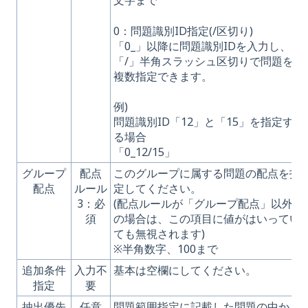
文字まで
0：問題識別ID指定(/区切り)
「0_」以降に問題識別IDを入力し、
「/」半角スラッシュ区切りで問題を
複数指定できます。
例)
問題識別ID「12」と「15」を指定す
る場合
「0_12/15」
グループ
配点
このグループに属する問題の配点を指
配点
ルール
定してください。
3：必
(配点ルールが「グループ配点」以外
須
の場合は、この項目に値がはいってい
ても無視されます)
※半角数字、100まで
追加条件
入力不
基本は空欄にしてください。
指定
要
抽出優先
任意
問題範囲指定に記載した問題の中か