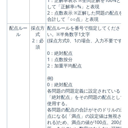
1：正解率表示 ※全問正解を100%と
して「正解率○%」と表現
2：点数表示 ※正解した問題の配点を
合計して「○○点」と表現
配点ルー
採点方
配点ルールを番号で指定してくださ
ル
式
い。※半角数字1文字
2：必
(採点方式0、1の場合、入力不要です)
須
0：絶対配点
1：点数按分
2：加重平均配点
例)
0：絶対配点
各問題の問題定義に設定されている
「絶対配点」をその問題の配点として
使用する。
各問題の配点の合計がそのドリルの満
点になる(「満点」の設定値は無視さ
れる)ため、満点の値が100点、200点