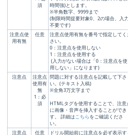
須
時間強)とします。
※半角数字、9999まで
(制限時間提要対象0、2の場合、入力
不要です)
注意点使
任意
注意点使用有無を番号で指定してくだ
用有無
さい。
0：注意点を使用しない
1：注意点を使用する
(入力がない場合は「0：注意点を使
用しない」になります)
注意点
注意点
問題に対する注意点を記載して下さ
使用有
い。(テキスト入稿)
無
※全角3万文字まで
1：必
須
HTMLタグを使用することで、注意点
に画像・音声を挿入することができま
す。 詳細は
こちら
をご確認くださ
い。
注意点
任意
ドリル開始前に注意点を必ず表示する