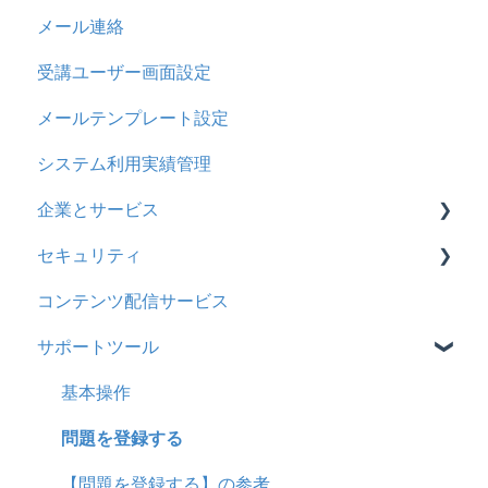
メール連絡
メール
2023年4月アップデート
問題属性
採点権限のみを持ったユーザ
リンクメッセージスレッド
受講ユーザー画面設定
メッセージ
採点・承認権限を持ったユーザ
メールテンプレート設定
お知らせ
システム利用実績管理
多言語変換
企業とサービス
助成金
セキュリティ
用語の定義
コンテンツ配信サービス
企業について
シングルサインオン設定
サポートツール
統合ユーザーについて
証明書認証
サービスについて
MFA(多要素認証)
基本操作
問題を登録する
【問題を登録する】の参考