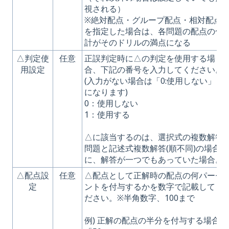
視される）
※絶対配点・グループ配点・相対配点
を指定した場合は、各問題の配点の合
計がそのドリルの満点になる
△判定使
任意
正誤判定時に△の判定を使用する場
用設定
合、下記の番号を入力してください。
(入力がない場合は「0:使用しない」
になります)
0：使用しない
1：使用する
△に該当するのは、選択式の複数解答
問題と記述式複数解答(順不同)の場合
に、解答が一つでもあっていた場合。
△配点設
任意
△配点として正解時の配点の何パーセ
定
ントを付与するかを数字で記載してく
ださい。※半角数字、100まで
例) 正解の配点の半分を付与する場合