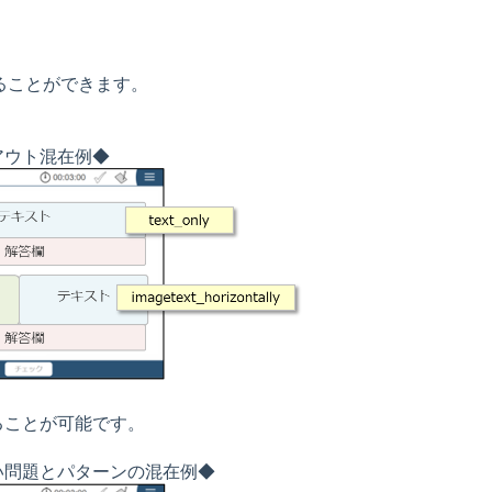
ることができます。
。
混在例◆
ることが可能です。
題とパターンの混在例◆