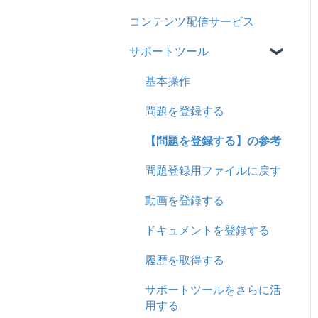
コンテンツ配信サービス
企業について
シングルサインオン設定
サポートツール
統合ユーザーについて
証明書認証
サービスについて
MFA(多要素認証)
基本操作
問題を登録する
【問題を登録する】の参考
問題登録用ファイルに戻す
動画を登録する
ドキュメントを登録する
履歴を取得する
サポートツールをさらに活
用する