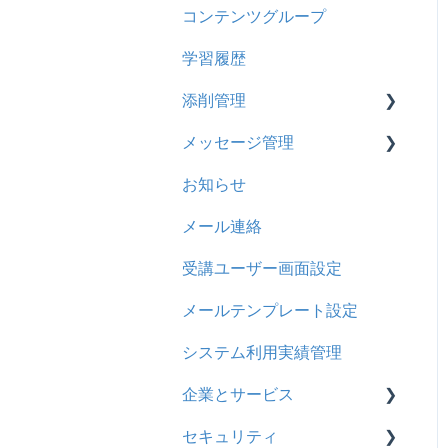
コンテンツグループ
2024年8月アップデート
旧レイアウト
ドキュメント
概要
履歴
学習履歴
2024年5月アップデート
コース詳細設定の参考
多言語表示
問題について
コンテンツ
添削管理
2023年12月アップデート
ストレスチェック
リンク
ドリルについて
CSV
メッセージ管理
2023年11月アップデート
CSVについて
【問題・ドリル】の参考
概要
ドキュメント
お知らせ
2023年8月アップデート
ドリルスキンについて
基本操作
基本操作
ビデオ
メール連絡
2023年4月アップデート
問題属性
採点権限のみを持ったユー
リンクメッセージスレッド
ドリル
ザ
受講ユーザー画面設定
メール
採点・承認権限を持った
メールテンプレート設定
メッセージ
ユーザ
システム利用実績管理
お知らせ
企業とサービス
多言語変換
セキュリティ
用語の定義
助成金