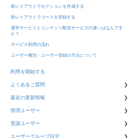
新レイアウトでセクションを作成する
新レイアウトでコースを登録する
通常サービスとコンテンツ配信サービスの違いはなんです
か？
サービス利用の流れ
ユーザー種別・ユーザー登録の方法について
利用を開始する
よくあるご質問
最近の更新情報
契約
管理ユーザー
トライアル
2026年8月アップデート
受講ユーザー
カスタマイズ
2026年2月アップデート
管理ユーザーの統合について
ユーザーグループ設定
インターネット・セキュリティ
2025年10月アップデート
管理ユーザーについて
基本操作