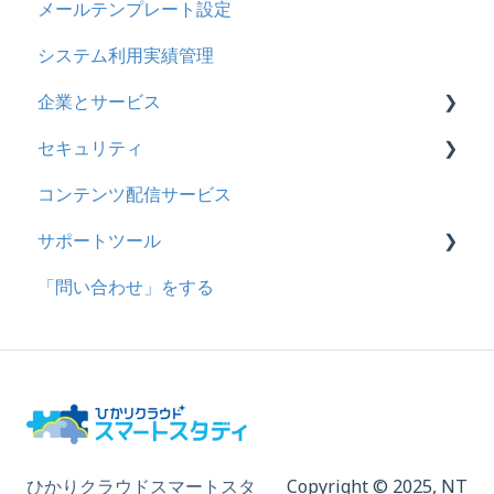
メールテンプレート設定
お知らせ
システム利用実績管理
多言語変換
企業とサービス
助成金
セキュリティ
用語の定義
コンテンツ配信サービス
企業について
シングルサインオン設定
サポートツール
統合ユーザーについて
証明書認証
「問い合わせ」をする
サービスについて
MFA(多要素認証)
基本操作
問題を登録する
【問題を登録する】の参考
問題登録用ファイルに戻す
動画を登録する
ひかりクラウドスマートスタ
Copyright © 2025,
NT