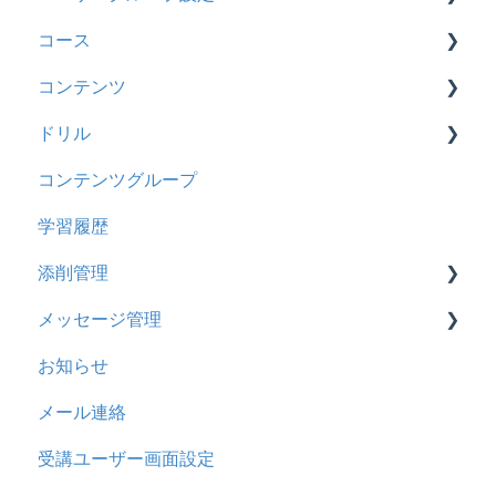
コース
料金
2025年9月アップデート
ロールと権限
【新レイアウト】受講ユーザー登録について
【新レイアウト】ユーザーグループ設定
コンテンツ
管理ユーザー・受講ユーザー
2025年3月アップデート
【旧レイアウト】ユーザー編集について
【旧レイアウト】ユーザーグループ設定
基本操作
ドリル
履歴
2024年12月アップデート
新レイアウト
ビデオ
コンテンツグループ
コンテンツ
2024年8月アップデート
旧レイアウト
ドキュメント
概要
学習履歴
CSV
2024年5月アップデート
コース詳細設定の参考
多言語表示
問題について
添削管理
ドキュメント
2023年12月アップデート
ストレスチェック
リンク
ドリルについて
メッセージ管理
ビデオ
2023年11月アップデート
CSVについて
【問題・ドリル】の参考
概要
お知らせ
ドリル
2023年8月アップデート
ドリルスキンについて
基本操作
基本操作
メール連絡
メール
2023年4月アップデート
問題属性
採点権限のみを持ったユーザ
リンクメッセージスレッド
受講ユーザー画面設定
メッセージ
採点・承認権限を持ったユーザ