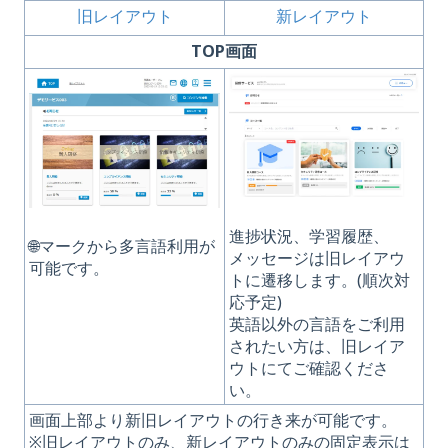
旧レイアウト
新レイアウト
TOP画面
進捗状況、学習履歴、
🌐マークから多言語利用が
メッセージは旧レイアウ
可能です。
トに遷移します。(順次対
応予定)
英語以外の言語をご利用
されたい方は、旧レイア
ウトにてご確認くださ
い。
画面上部より新旧レイアウトの行き来が可能です。
※旧レイアウトのみ、新レイアウトのみの固定表示は