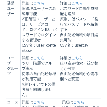
受講
詳細は
こちら
詳細は
こちら
ユー
旧管理ユーザーのみ
パスワード自動生成機
ザー
編集可能
能を追加
※旧管理ユーザーと
原則、仮パスワード発
は、サービスコー
行でパスワードを編集
ド、ログインID、パ
する
スワードでログイン
自由記述領域の項目編
する管理者
集可能
CSV名：user_conte
CSV名：user.csv
nt.csv
ユー
詳細は
こちら
詳細は
こちら
ザー
ツリー階層でグルー
絞り込み検索・並び替
グルー
プ表示
えが可能
プ
従来の自由記述領域
自由記述領域から備考
が利用可能
欄へと変更
※新レイアウトの備
考欄と同期しませ
ん。
コース
詳細は
こちら
詳細は
こちら