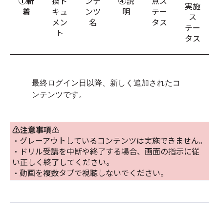
①新
換ド
ンテ
④説
点ス
実施
着
キュ
ンツ
明
テー
ス
メン
名
タス
テー
ト
タス
最終ログイン日以降、新しく追加されたコ
ンテンツです。
⚠️注意事項
⚠️
・グレーアウトしているコンテンツは実施できません。
・ドリル受講を中断や終了する場合、画面の指示に従
い正しく終了してください。
・動画を複数タブで視聴しないでください。