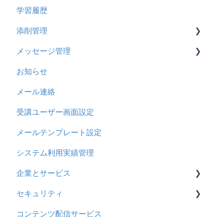
学習履歴
メール
2023年4月アップデート
問題について
添削管理
メッセージ
ドリルについて
メッセージ管理
お知らせ
【問題・ドリル】の参考
概要
お知らせ
多言語変換
ドリルスキンについて
基本操作
基本操作
メール連絡
助成金
問題属性
採点権限のみを持ったユーザ
リンクメッセージスレッド
受講ユーザー画面設定
採点・承認権限を持ったユーザ
メールテンプレート設定
システム利用実績管理
企業とサービス
セキュリティ
用語の定義
コンテンツ配信サービス
企業について
シングルサインオン設定