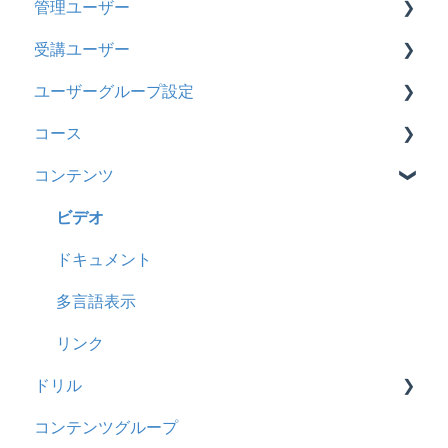
管理ユーザー
トライアル
2026年8月アップデート
受講ユーザー
カスタマイズ
2026年2月アップデート
管理ユーザーの統合について
ユーザーグループ設定
インターネット・セキュリティ
2025年10月アップデート
管理ユーザーについて
基本操作
コース
料金
2025年9月アップデート
ロールと権限
【新レイアウト】受講ユーザー登録について
【新レイアウト】ユーザーグループ設定
コンテンツ
管理ユーザー・受講ユーザー
2025年3月アップデート
【旧レイアウト】ユーザー編集について
【旧レイアウト】ユーザーグループ設定
基本操作
履歴
2024年12月アップデート
新レイアウト
ビデオ
コンテンツ
2024年8月アップデート
旧レイアウト
ドキュメント
CSV
2024年5月アップデート
コース詳細設定の参考
多言語表示
ドキュメント
2023年12月アップデート
ストレスチェック
リンク
ドリル
ビデオ
2023年11月アップデート
CSVについて
コンテンツグループ
ドリル
2023年8月アップデート
概要