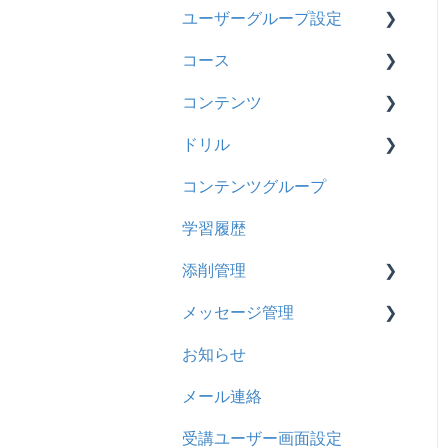
2024年8月アップデート
ユーザーグループ設定
履歴
2024年5月アップデート
コース
コンテンツ
【新レイアウト】ユーザー
グループ設定
2023年12月アップデート
コンテンツ
CSV
基本操作
【旧レイアウト】ユーザー
2023年11月アップデート
ドリル
ドキュメント
新レイアウト
ビデオ
グループ設定
2023年8月アップデート
コンテンツグループ
ビデオ
旧レイアウト
ドキュメント
概要
2023年4月アップデート
学習履歴
ドリル
コース詳細設定の参考
多言語表示
問題について
添削管理
メール
ストレスチェック
リンク
ドリルについて
メッセージ管理
メッセージ
CSVについて
【問題・ドリル】の参考
概要
お知らせ
お知らせ
ドリルスキンについて
基本操作
基本操作
メール連絡
多言語変換
問題属性
採点権限のみを持ったユー
リンクメッセージスレッド
ザ
受講ユーザー画面設定
助成金