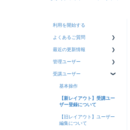
利用を開始する
よくあるご質問
最近の更新情報
契約
管理ユーザー
トライアル
2026年8月アップデート
受講ユーザー
カスタマイズ
2026年2月アップデート
管理ユーザーの統合につい
て
インターネット・セキュリ
2025年10月アップデート
基本操作
ティ
管理ユーザーについて
2025年9月アップデート
【新レイアウト】受講ユー
料金
ロールと権限
ザー登録について
2025年3月アップデート
管理ユーザー・受講ユー
【旧レイアウト】ユーザー
2024年12月アップデート
ザー
編集について