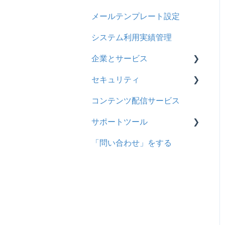
採点・承認権限を持った
メールテンプレート設定
ユーザ
システム利用実績管理
企業とサービス
セキュリティ
用語の定義
コンテンツ配信サービス
企業について
シングルサインオン設定
サポートツール
統合ユーザーについて
証明書認証
「問い合わせ」をする
サービスについて
MFA(多要素認証)
基本操作
問題を登録する
【問題を登録する】の参考
問題登録用ファイルに戻す