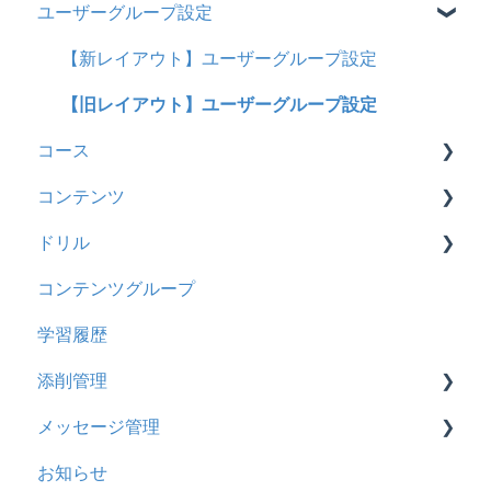
ユーザーグループ設定
インターネット・セキュリティ
2025年10月アップデート
管理ユーザーについて
基本操作
料金
2025年9月アップデート
ロールと権限
【新レイアウト】受講ユーザー登録について
【新レイアウト】ユーザーグループ設定
管理ユーザー・受講ユーザー
2025年3月アップデート
【旧レイアウト】ユーザー編集について
【旧レイアウト】ユーザーグループ設定
コース
履歴
2024年12月アップデート
コンテンツ
コンテンツ
2024年8月アップデート
基本操作
ドリル
CSV
2024年5月アップデート
新レイアウト
ビデオ
コンテンツグループ
ドキュメント
2023年12月アップデート
旧レイアウト
ドキュメント
概要
学習履歴
ビデオ
2023年11月アップデート
コース詳細設定の参考
多言語表示
問題について
添削管理
ドリル
2023年8月アップデート
ストレスチェック
リンク
ドリルについて
メッセージ管理
メール
2023年4月アップデート
CSVについて
【問題・ドリル】の参考
概要
お知らせ
メッセージ
ドリルスキンについて
基本操作
基本操作