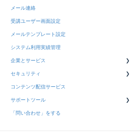
メール連絡
お知らせ
問題属性
採点権限のみを持ったユーザ
リンクメッセージスレッド
受講ユーザー画面設定
多言語変換
採点・承認権限を持ったユーザ
メールテンプレート設定
助成金
システム利用実績管理
企業とサービス
セキュリティ
用語の定義
コンテンツ配信サービス
企業について
シングルサインオン設定
サポートツール
統合ユーザーについて
証明書認証
「問い合わせ」をする
サービスについて
MFA(多要素認証)
基本操作
問題を登録する
【問題を登録する】の参考