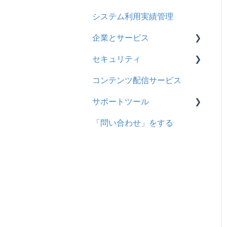
システム利用実績管理
企業とサービス
セキュリティ
用語の定義
コンテンツ配信サービス
企業について
シングルサインオン設定
サポートツール
統合ユーザーについて
証明書認証
「問い合わせ」をする
サービスについて
MFA(多要素認証)
基本操作
問題を登録する
【問題を登録する】の参考
問題登録用ファイルに戻す
動画を登録する