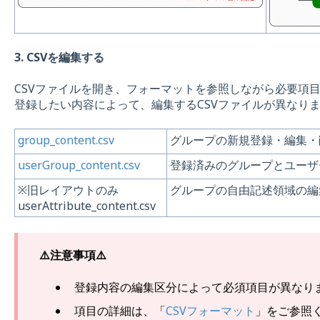
3. CSVを編集する
CSVファイルを開き、フォーマットを参照しながら必要項
登録したい内容によって、編集するCSVファイルが異なり
group_content.csv
グループの新規登録・編集・
userGroup_content.csv
登録済みのグループとユーザ
※旧レイアウトのみ
グループの自由記述領域の編
userAttribute_content.csv
⚠️注意事項⚠️
登録内容の編集区分によって必須項目が異なり
項目の詳細は、「
CSVフォーマット
」をご参照