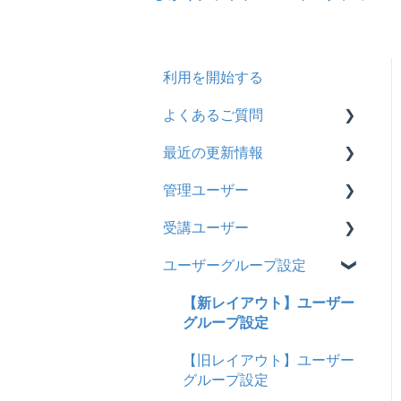
利用を開始する
よくあるご質問
最近の更新情報
契約
管理ユーザー
トライアル
2026年8月アップデート
受講ユーザー
カスタマイズ
2026年2月アップデート
管理ユーザーの統合につい
て
ユーザーグループ設定
インターネット・セキュリ
2025年10月アップデート
基本操作
ティ
管理ユーザーについて
2025年9月アップデート
【新レイアウト】受講ユー
【新レイアウト】ユーザー
料金
ロールと権限
ザー登録について
グループ設定
2025年3月アップデート
管理ユーザー・受講ユー
【旧レイアウト】ユーザー
【旧レイアウト】ユーザー
2024年12月アップデート
ザー
編集について
グループ設定