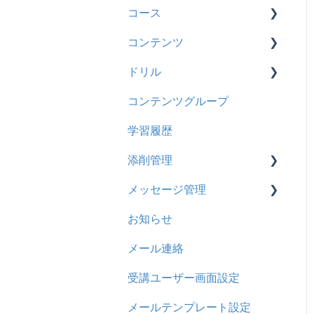
2024年8月アップデート
コース
履歴
2024年5月アップデート
コンテンツ
コンテンツ
基本操作
2023年12月アップデート
ドリル
CSV
新レイアウト
ビデオ
2023年11月アップデート
コンテンツグループ
ドキュメント
旧レイアウト
ドキュメント
概要
2023年8月アップデート
学習履歴
ビデオ
コース詳細設定の参考
多言語表示
問題について
2023年4月アップデート
添削管理
ドリル
ストレスチェック
リンク
ドリルについて
メッセージ管理
メール
CSVについて
【問題・ドリル】の参考
概要
お知らせ
メッセージ
ドリルスキンについて
基本操作
基本操作
メール連絡
お知らせ
問題属性
採点権限のみを持ったユー
リンクメッセージスレッド
ザ
受講ユーザー画面設定
多言語変換
採点・承認権限を持った
メールテンプレート設定
助成金
ユーザ