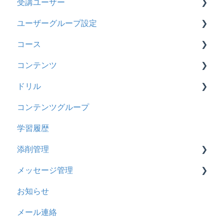
受講ユーザー
カスタマイズ
2026年2月アップデート
管理ユーザーの統合について
ユーザーグループ設定
インターネット・セキュリティ
2025年10月アップデート
管理ユーザーについて
基本操作
コース
料金
2025年9月アップデート
ロールと権限
【新レイアウト】受講ユーザー登録について
【新レイアウト】ユーザーグループ設定
コンテンツ
管理ユーザー・受講ユーザー
2025年3月アップデート
【旧レイアウト】ユーザー編集について
【旧レイアウト】ユーザーグループ設定
基本操作
ドリル
履歴
2024年12月アップデート
新レイアウト
ビデオ
コンテンツグループ
コンテンツ
2024年8月アップデート
旧レイアウト
ドキュメント
概要
学習履歴
CSV
2024年5月アップデート
コース詳細設定の参考
多言語表示
問題について
添削管理
ドキュメント
2023年12月アップデート
ストレスチェック
リンク
ドリルについて
メッセージ管理
ビデオ
2023年11月アップデート
CSVについて
【問題・ドリル】の参考
概要
お知らせ
ドリル
2023年8月アップデート
ドリルスキンについて
基本操作
基本操作
メール連絡
メール
2023年4月アップデート
問題属性
採点権限のみを持ったユーザ
リンクメッセージスレッド