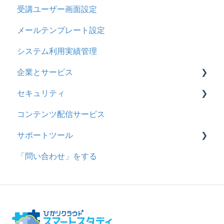
受講ユーザー画面設定
メッセージ
採点・承認権限を持ったユーザ
メールテンプレート設定
お知らせ
システム利用実績管理
多言語変換
企業とサービス
助成金
セキュリティ
用語の定義
コンテンツ配信サービス
企業について
シングルサインオン設定
サポートツール
統合ユーザーについて
証明書認証
「問い合わせ」をする
サービスについて
MFA(多要素認証)
基本操作
問題を登録する
【問題を登録する】の参考
問題登録用ファイルに戻す