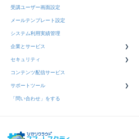
受講ユーザー画面設定
多言語変換
採点・承認権限を持ったユーザ
メールテンプレート設定
助成金
システム利用実績管理
企業とサービス
セキュリティ
用語の定義
コンテンツ配信サービス
企業について
シングルサインオン設定
サポートツール
統合ユーザーについて
証明書認証
「問い合わせ」をする
サービスについて
MFA(多要素認証)
基本操作
問題を登録する
【問題を登録する】の参考
問題登録用ファイルに戻す