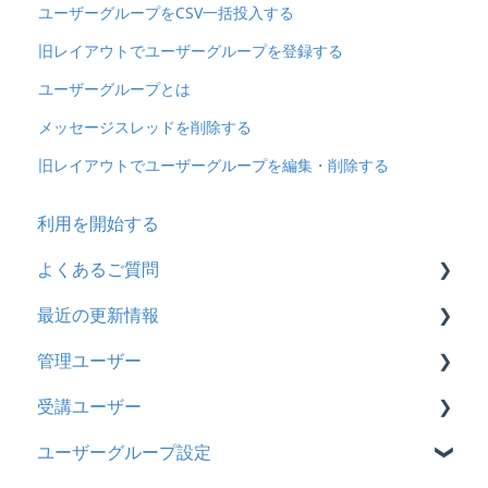
ユーザーグループをCSV一括投入する
旧レイアウトでユーザーグループを登録する
ユーザーグループとは
メッセージスレッドを削除する
旧レイアウトでユーザーグループを編集・削除する
利用を開始する
よくあるご質問
最近の更新情報
契約
管理ユーザー
トライアル
2026年8月アップデート
受講ユーザー
カスタマイズ
2026年2月アップデート
管理ユーザーの統合について
ユーザーグループ設定
インターネット・セキュリティ
2025年10月アップデート
管理ユーザーについて
基本操作