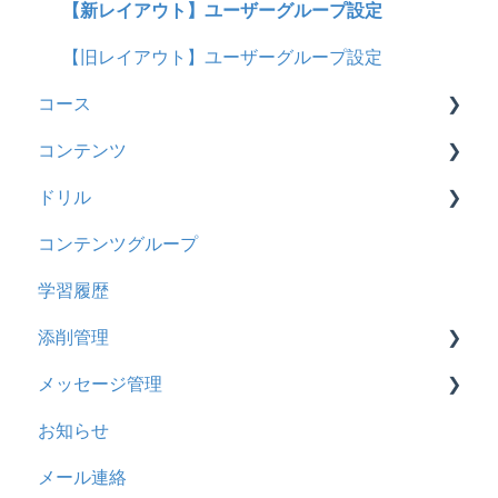
料金
2025年9月アップデート
ロールと権限
【新レイアウト】受講ユーザー登録について
【新レイアウト】ユーザーグループ設定
管理ユーザー・受講ユーザー
2025年3月アップデート
【旧レイアウト】ユーザー編集について
【旧レイアウト】ユーザーグループ設定
コース
履歴
2024年12月アップデート
コンテンツ
コンテンツ
2024年8月アップデート
基本操作
ドリル
CSV
2024年5月アップデート
新レイアウト
ビデオ
コンテンツグループ
ドキュメント
2023年12月アップデート
旧レイアウト
ドキュメント
概要
学習履歴
ビデオ
2023年11月アップデート
コース詳細設定の参考
多言語表示
問題について
添削管理
ドリル
2023年8月アップデート
ストレスチェック
リンク
ドリルについて
メッセージ管理
メール
2023年4月アップデート
CSVについて
【問題・ドリル】の参考
概要
お知らせ
メッセージ
ドリルスキンについて
基本操作
基本操作
メール連絡
お知らせ
問題属性
採点権限のみを持ったユーザ
リンクメッセージスレッド