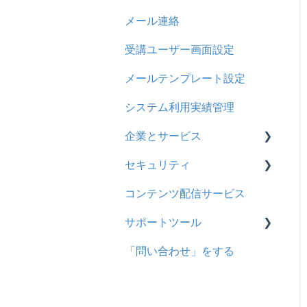
メール連絡
問題属性
採点権限のみを持ったユー
リンクメッセージスレッド
ザ
受講ユーザー画面設定
採点・承認権限を持った
メールテンプレート設定
ユーザ
システム利用実績管理
企業とサービス
セキュリティ
用語の定義
コンテンツ配信サービス
企業について
シングルサインオン設定
サポートツール
統合ユーザーについて
証明書認証
「問い合わせ」をする
サービスについて
MFA(多要素認証)
基本操作
問題を登録する