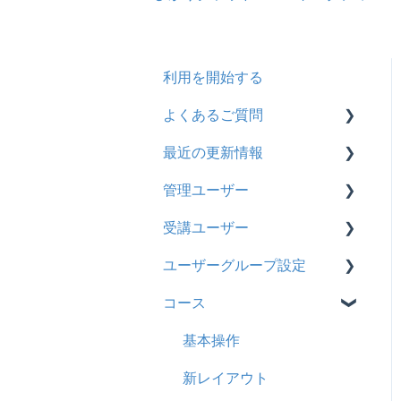
利用を開始する
よくあるご質問
最近の更新情報
契約
管理ユーザー
トライアル
2026年8月アップデート
受講ユーザー
カスタマイズ
2026年2月アップデート
管理ユーザーの統合につい
て
ユーザーグループ設定
インターネット・セキュリ
2025年10月アップデート
基本操作
ティ
管理ユーザーについて
コース
2025年9月アップデート
【新レイアウト】受講ユー
【新レイアウト】ユーザー
料金
ロールと権限
ザー登録について
グループ設定
2025年3月アップデート
基本操作
管理ユーザー・受講ユー
【旧レイアウト】ユーザー
【旧レイアウト】ユーザー
2024年12月アップデート
新レイアウト
ザー
編集について
グループ設定