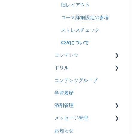
2024年8月アップデート
旧レイアウト
履歴
2024年5月アップデート
コース詳細設定の参考
コンテンツ
2023年12月アップデート
ストレスチェック
CSV
2023年11月アップデート
CSVについて
ドキュメント
コンテンツ
2023年8月アップデート
ビデオ
ドリル
2023年4月アップデート
ビデオ
ドリル
コンテンツグループ
ドキュメント
概要
メール
学習履歴
多言語表示
問題について
メッセージ
添削管理
リンク
ドリルについて
お知らせ
メッセージ管理
【問題・ドリル】の参考
概要
多言語変換
お知らせ
ドリルスキンについて
基本操作
基本操作
助成金