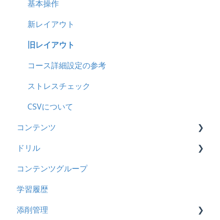
管理ユーザー・受講ユーザー
2025年3月アップデート
【旧レイアウト】ユーザー編集について
【旧レイアウト】ユーザーグループ設定
基本操作
履歴
2024年12月アップデート
新レイアウト
コンテンツ
2024年8月アップデート
旧レイアウト
CSV
2024年5月アップデート
コース詳細設定の参考
ドキュメント
2023年12月アップデート
ストレスチェック
ビデオ
2023年11月アップデート
CSVについて
コンテンツ
ドリル
2023年8月アップデート
ドリル
メール
2023年4月アップデート
ビデオ
コンテンツグループ
メッセージ
ドキュメント
概要
学習履歴
お知らせ
多言語表示
問題について
添削管理
多言語変換
リンク
ドリルについて