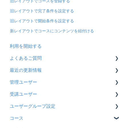
旧レイアウトでコースを登録する
旧レイアウトで完了条件を設定する
旧レイアウトで開始条件を設定する
新レイアウトでコースにコンテンツを紐付ける
利用を開始する
よくあるご質問
最近の更新情報
契約
管理ユーザー
トライアル
2026年8月アップデート
受講ユーザー
カスタマイズ
2026年2月アップデート
管理ユーザーの統合について
ユーザーグループ設定
インターネット・セキュリティ
2025年10月アップデート
管理ユーザーについて
基本操作
コース
料金
2025年9月アップデート
ロールと権限
【新レイアウト】受講ユーザー登録について
【新レイアウト】ユーザーグループ設定