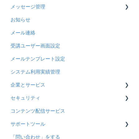
メッセージ管理
助成金
【問題・ドリル】の参考
概要
お知らせ
ドリルスキンについて
基本操作
基本操作
メール連絡
問題属性
採点権限のみを持ったユーザ
リンクメッセージスレッド
受講ユーザー画面設定
採点・承認権限を持ったユーザ
メールテンプレート設定
システム利用実績管理
企業とサービス
セキュリティ
用語の定義
コンテンツ配信サービス
企業について
シングルサインオン設定
サポートツール
統合ユーザーについて
証明書認証
「問い合わせ」をする
サービスについて
MFA(多要素認証)
基本操作