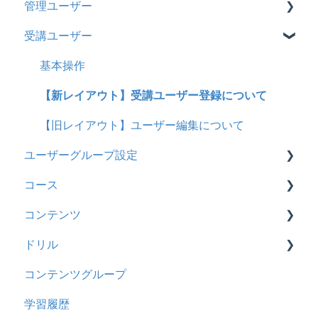
管理ユーザー
トライアル
2026年8月アップデート
受講ユーザー
カスタマイズ
2026年2月アップデート
管理ユーザーの統合について
インターネット・セキュリティ
2025年10月アップデート
管理ユーザーについて
基本操作
料金
2025年9月アップデート
ロールと権限
【新レイアウト】受講ユーザー登録について
管理ユーザー・受講ユーザー
2025年3月アップデート
【旧レイアウト】ユーザー編集について
ユーザーグループ設定
履歴
2024年12月アップデート
コース
コンテンツ
2024年8月アップデート
【新レイアウト】ユーザーグループ設定
コンテンツ
CSV
2024年5月アップデート
【旧レイアウト】ユーザーグループ設定
基本操作
ドリル
ドキュメント
2023年12月アップデート
新レイアウト
ビデオ
コンテンツグループ
ビデオ
2023年11月アップデート
旧レイアウト
ドキュメント
概要
学習履歴
ドリル
2023年8月アップデート
コース詳細設定の参考
多言語表示
問題について