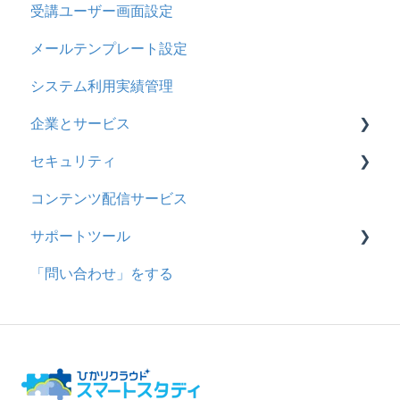
受講ユーザー画面設定
助成金
採点・承認権限を持ったユーザ
メールテンプレート設定
システム利用実績管理
企業とサービス
セキュリティ
用語の定義
コンテンツ配信サービス
企業について
シングルサインオン設定
サポートツール
統合ユーザーについて
証明書認証
「問い合わせ」をする
サービスについて
MFA(多要素認証)
基本操作
問題を登録する
【問題を登録する】の参考
問題登録用ファイルに戻す