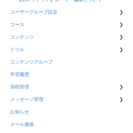
ユーザーグループ設定
履歴
2024年12月アップデート
コース
コンテンツ
2024年8月アップデート
【新レイアウト】ユーザーグループ設定
コンテンツ
CSV
2024年5月アップデート
【旧レイアウト】ユーザーグループ設定
基本操作
ドリル
ドキュメント
2023年12月アップデート
新レイアウト
ビデオ
コンテンツグループ
ビデオ
2023年11月アップデート
旧レイアウト
ドキュメント
概要
学習履歴
ドリル
2023年8月アップデート
コース詳細設定の参考
多言語表示
問題について
添削管理
メール
2023年4月アップデート
ストレスチェック
リンク
ドリルについて
メッセージ管理
メッセージ
CSVについて
【問題・ドリル】の参考
概要
お知らせ
お知らせ
ドリルスキンについて
基本操作
基本操作
メール連絡
多言語変換
問題属性
採点権限のみを持ったユーザ
リンクメッセージスレッド