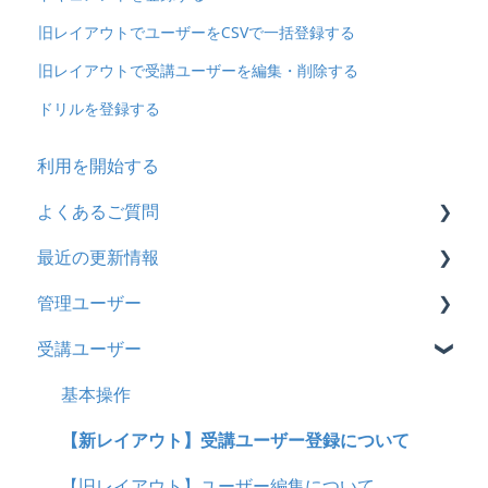
旧レイアウトでユーザーをCSVで一括登録する
旧レイアウトで受講ユーザーを編集・削除する
ドリルを登録する
利用を開始する
よくあるご質問
最近の更新情報
契約
管理ユーザー
トライアル
2026年8月アップデート
受講ユーザー
カスタマイズ
2026年2月アップデート
管理ユーザーの統合について
インターネット・セキュリティ
2025年10月アップデート
管理ユーザーについて
基本操作
料金
2025年9月アップデート
ロールと権限
【新レイアウト】受講ユーザー登録について
管理ユーザー・受講ユーザー
2025年3月アップデート
【旧レイアウト】ユーザー編集について