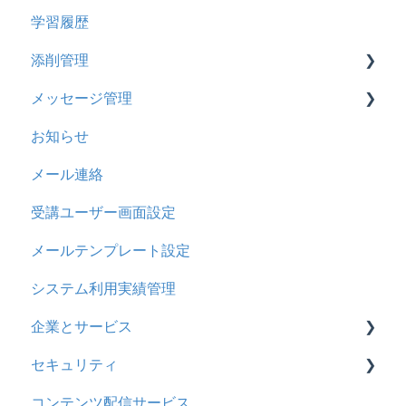
学習履歴
CSV
2024年5月アップデート
コース詳細設定の参考
多言語表示
問題について
添削管理
ドキュメント
2023年12月アップデート
ストレスチェック
リンク
ドリルについて
メッセージ管理
ビデオ
2023年11月アップデート
CSVについて
【問題・ドリル】の参考
概要
お知らせ
ドリル
2023年8月アップデート
ドリルスキンについて
基本操作
基本操作
メール連絡
メール
2023年4月アップデート
問題属性
採点権限のみを持ったユーザ
リンクメッセージスレッド
受講ユーザー画面設定
メッセージ
採点・承認権限を持ったユーザ
メールテンプレート設定
お知らせ
システム利用実績管理
多言語変換
企業とサービス
助成金
セキュリティ
用語の定義
コンテンツ配信サービス
企業について
シングルサインオン設定