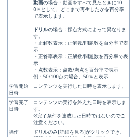
動画
の場合：動画をすべて見たときに10
0％として、どこまで再生したかを百分率
で表示します。
ドリル
の場合：採点方式によって異なりま
す。
・正解数表示：正解数/問題数を百分率で表
示
・正答率表示：正解数/問題数を百分率で表
示
・点数表示：点数/満点を百分率で表示
例：50/100点の場合、50％と表示
学習開始
コンテンツを実行した日時を表示します。
日時
学習完了
コンテンツの実行を終えた日時を表示しま
日時
す。
※完了条件を達成した日時ではないのでご
注意ください。
操作
ドリルのみ[詳細を見る]がクリックでき、