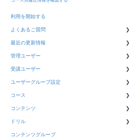
利用を開始する
よくあるご質問
最近の更新情報
契約
管理ユーザー
トライアル
2026年8月アップデート
受講ユーザー
カスタマイズ
2026年2月アップデート
管理ユーザーの統合について
ユーザーグループ設定
インターネット・セキュリティ
2025年10月アップデート
管理ユーザーについて
基本操作
コース
料金
2025年9月アップデート
ロールと権限
【新レイアウト】受講ユーザー登録について
【新レイアウト】ユーザーグループ設定
コンテンツ
管理ユーザー・受講ユーザー
2025年3月アップデート
【旧レイアウト】ユーザー編集について
【旧レイアウト】ユーザーグループ設定
基本操作
ドリル
履歴
2024年12月アップデート
新レイアウト
ビデオ
コンテンツグループ
コンテンツ
2024年8月アップデート
旧レイアウト
ドキュメント
概要