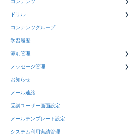
コンテンツ
管理ユーザー・受講ユーザー
2025年3月アップデート
【旧レイアウト】ユーザー編集について
【旧レイアウト】ユーザーグループ設定
基本操作
ドリル
履歴
2024年12月アップデート
新レイアウト
ビデオ
コンテンツグループ
コンテンツ
2024年8月アップデート
旧レイアウト
ドキュメント
概要
学習履歴
CSV
2024年5月アップデート
コース詳細設定の参考
多言語表示
問題について
添削管理
ドキュメント
2023年12月アップデート
ストレスチェック
リンク
ドリルについて
メッセージ管理
ビデオ
2023年11月アップデート
CSVについて
【問題・ドリル】の参考
概要
お知らせ
ドリル
2023年8月アップデート
ドリルスキンについて
基本操作
基本操作
メール連絡
メール
2023年4月アップデート
問題属性
採点権限のみを持ったユーザ
リンクメッセージスレッド
受講ユーザー画面設定
メッセージ
採点・承認権限を持ったユーザ
メールテンプレート設定
お知らせ
システム利用実績管理
多言語変換