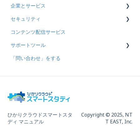
企業とサービス
助成金
セキュリティ
用語の定義
コンテンツ配信サービス
企業について
シングルサインオン設定
サポートツール
統合ユーザーについて
証明書認証
「問い合わせ」をする
サービスについて
MFA(多要素認証)
基本操作
問題を登録する
【問題を登録する】の参考
問題登録用ファイルに戻す
動画を登録する
ひかりクラウドスマートスタ
Copyright © 2025,
NT
ディ マニュアル
T EAST, Inc.
ドキュメントを登録する
履歴を取得する