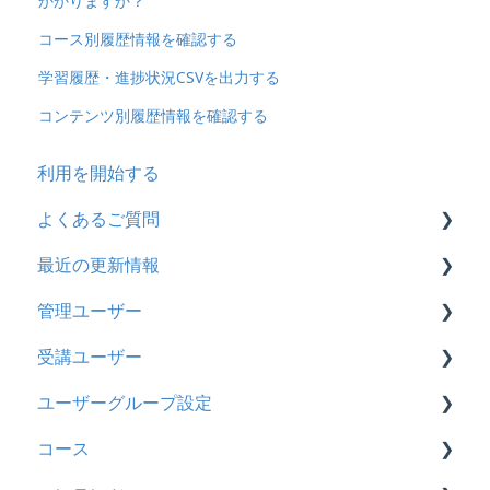
かかりますか？
コース別履歴情報を確認する
学習履歴・進捗状況CSVを出力する
コンテンツ別履歴情報を確認する
利用を開始する
よくあるご質問
最近の更新情報
契約
管理ユーザー
トライアル
2026年8月アップデート
受講ユーザー
カスタマイズ
2026年2月アップデート
管理ユーザーの統合について
ユーザーグループ設定
インターネット・セキュリティ
2025年10月アップデート
管理ユーザーについて
基本操作
コース
料金
2025年9月アップデート
ロールと権限
【新レイアウト】受講ユーザー登録について
【新レイアウト】ユーザーグループ設定