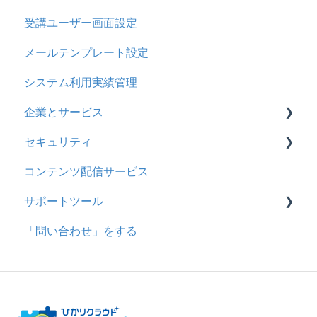
受講ユーザー画面設定
多言語変換
採点・承認権限を持ったユーザ
メールテンプレート設定
助成金
システム利用実績管理
企業とサービス
セキュリティ
用語の定義
コンテンツ配信サービス
企業について
シングルサインオン設定
サポートツール
統合ユーザーについて
証明書認証
「問い合わせ」をする
サービスについて
MFA(多要素認証)
基本操作
問題を登録する
【問題を登録する】の参考