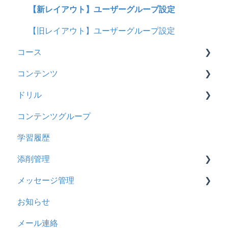
料金
2025年9月アップデート
ロールと権限
【新レイアウト】受講ユーザー登録について
【新レイアウト】ユーザーグループ設定
管理ユーザー・受講ユーザー
2025年3月アップデート
【旧レイアウト】ユーザー編集について
【旧レイアウト】ユーザーグループ設定
コース
履歴
2024年12月アップデート
コンテンツ
コンテンツ
2024年8月アップデート
基本操作
ドリル
CSV
2024年5月アップデート
新レイアウト
ビデオ
コンテンツグループ
ドキュメント
2023年12月アップデート
旧レイアウト
ドキュメント
概要
学習履歴
ビデオ
2023年11月アップデート
コース詳細設定の参考
多言語表示
問題について
添削管理
ドリル
2023年8月アップデート
ストレスチェック
リンク
ドリルについて
メッセージ管理
メール
2023年4月アップデート
CSVについて
【問題・ドリル】の参考
概要
お知らせ
メッセージ
ドリルスキンについて
基本操作
基本操作
メール連絡
お知らせ
問題属性
採点権限のみを持ったユーザ
リンクメッセージスレッド