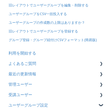
旧レイアウトでユーザーグループを編集・削除する
ユーザーグループをCSV一括投入する
ユーザーグループの作成数の上限はありますか？
旧レイアウトでユーザーグループを登録する
グループ登録・グループ紐付けCSVフォーマット(簡易版)
利用を開始する
よくあるご質問
最近の更新情報
契約
管理ユーザー
トライアル
2026年8月アップデート
受講ユーザー
カスタマイズ
2026年2月アップデート
管理ユーザーの統合について
ユーザーグループ設定
インターネット・セキュリティ
2025年10月アップデート
管理ユーザーについて
基本操作