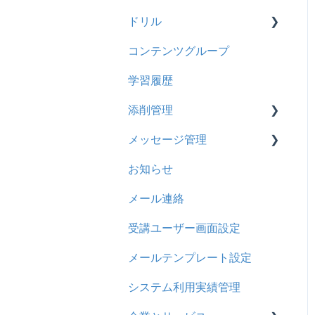
【旧レイアウト】ユーザー
【旧レイアウト】ユーザー
ドリル
新レイアウト
ビデオ
編集について
グループ設定
コンテンツグループ
旧レイアウト
ドキュメント
概要
学習履歴
コース詳細設定の参考
多言語表示
問題について
添削管理
ストレスチェック
リンク
ドリルについて
メッセージ管理
CSVについて
【問題・ドリル】の参考
概要
お知らせ
ドリルスキンについて
基本操作
基本操作
メール連絡
問題属性
採点権限のみを持ったユー
リンクメッセージスレッド
ザ
受講ユーザー画面設定
採点・承認権限を持った
メールテンプレート設定
ユーザ
システム利用実績管理