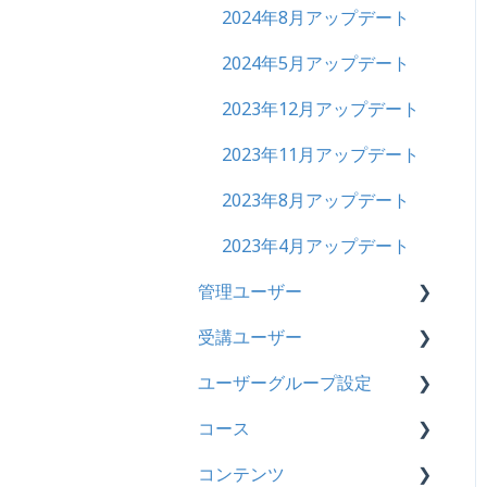
2024年8月アップデート
履歴
2024年5月アップデート
コンテンツ
2023年12月アップデート
CSV
2023年11月アップデート
ドキュメント
2023年8月アップデート
ビデオ
2023年4月アップデート
ドリル
管理ユーザー
メール
受講ユーザー
管理ユーザーの統合につい
メッセージ
て
ユーザーグループ設定
基本操作
お知らせ
管理ユーザーについて
コース
【新レイアウト】受講ユー
【新レイアウト】ユーザー
多言語変換
ロールと権限
ザー登録について
グループ設定
コンテンツ
基本操作
助成金