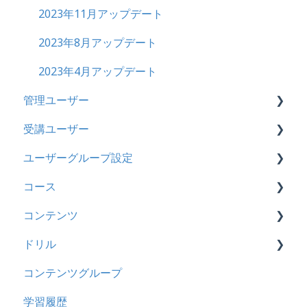
ビデオ
2023年11月アップデート
ドリル
2023年8月アップデート
メール
2023年4月アップデート
管理ユーザー
メッセージ
受講ユーザー
お知らせ
管理ユーザーの統合について
ユーザーグループ設定
多言語変換
管理ユーザーについて
基本操作
コース
助成金
ロールと権限
【新レイアウト】受講ユーザー登録について
【新レイアウト】ユーザーグループ設定
コンテンツ
【旧レイアウト】ユーザー編集について
【旧レイアウト】ユーザーグループ設定
基本操作
ドリル
新レイアウト
ビデオ
コンテンツグループ
旧レイアウト
ドキュメント
概要
学習履歴
コース詳細設定の参考
多言語表示
問題について