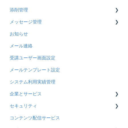
添削管理
ストレスチェック
リンク
ドリルについて
メッセージ管理
CSVについて
【問題・ドリル】の参考
概要
お知らせ
ドリルスキンについて
基本操作
基本操作
メール連絡
問題属性
採点権限のみを持ったユーザ
リンクメッセージスレッド
受講ユーザー画面設定
採点・承認権限を持ったユーザ
メールテンプレート設定
システム利用実績管理
企業とサービス
セキュリティ
用語の定義
コンテンツ配信サービス
企業について
シングルサインオン設定