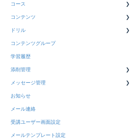
コース
助成金
ロールと権限
【新レイアウト】受講ユーザー登録について
【新レイアウト】ユーザーグループ設定
コンテンツ
【旧レイアウト】ユーザー編集について
【旧レイアウト】ユーザーグループ設定
基本操作
ドリル
新レイアウト
ビデオ
コンテンツグループ
旧レイアウト
ドキュメント
概要
学習履歴
コース詳細設定の参考
多言語表示
問題について
添削管理
ストレスチェック
リンク
ドリルについて
メッセージ管理
CSVについて
【問題・ドリル】の参考
概要
お知らせ
ドリルスキンについて
基本操作
基本操作
メール連絡
問題属性
採点権限のみを持ったユーザ
リンクメッセージスレッド
受講ユーザー画面設定
採点・承認権限を持ったユーザ
メールテンプレート設定