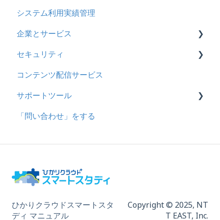
システム利用実績管理
企業とサービス
セキュリティ
用語の定義
コンテンツ配信サービス
企業について
シングルサインオン設定
サポートツール
統合ユーザーについて
証明書認証
「問い合わせ」をする
サービスについて
MFA(多要素認証)
基本操作
問題を登録する
【問題を登録する】の参考
問題登録用ファイルに戻す
動画を登録する
ひかりクラウドスマートスタ
Copyright © 2025,
NT
ディ マニュアル
T EAST, Inc.
ドキュメントを登録する