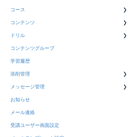
コース
料金
2025年9月アップデート
ロールと権限
【新レイアウト】受講ユーザー登録について
【新レイアウト】ユーザーグループ設定
コンテンツ
管理ユーザー・受講ユーザー
2025年3月アップデート
【旧レイアウト】ユーザー編集について
【旧レイアウト】ユーザーグループ設定
基本操作
ドリル
履歴
2024年12月アップデート
新レイアウト
ビデオ
コンテンツグループ
コンテンツ
2024年8月アップデート
旧レイアウト
ドキュメント
概要
学習履歴
CSV
2024年5月アップデート
コース詳細設定の参考
多言語表示
問題について
添削管理
ドキュメント
2023年12月アップデート
ストレスチェック
リンク
ドリルについて
メッセージ管理
ビデオ
2023年11月アップデート
CSVについて
【問題・ドリル】の参考
概要
お知らせ
ドリル
2023年8月アップデート
ドリルスキンについて
基本操作
基本操作
メール連絡
メール
2023年4月アップデート
問題属性
採点権限のみを持ったユーザ
リンクメッセージスレッド
受講ユーザー画面設定
メッセージ
採点・承認権限を持ったユーザ