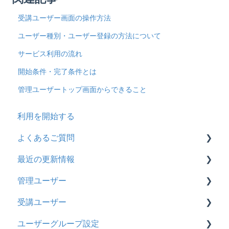
受講ユーザー画面の操作方法
ユーザー種別・ユーザー登録の方法について
サービス利用の流れ
開始条件・完了条件とは
管理ユーザートップ画面からできること
利用を開始する
よくあるご質問
最近の更新情報
契約
管理ユーザー
トライアル
2026年8月アップデート
受講ユーザー
カスタマイズ
2026年2月アップデート
管理ユーザーの統合について
ユーザーグループ設定
インターネット・セキュリティ
2025年10月アップデート
管理ユーザーについて
基本操作