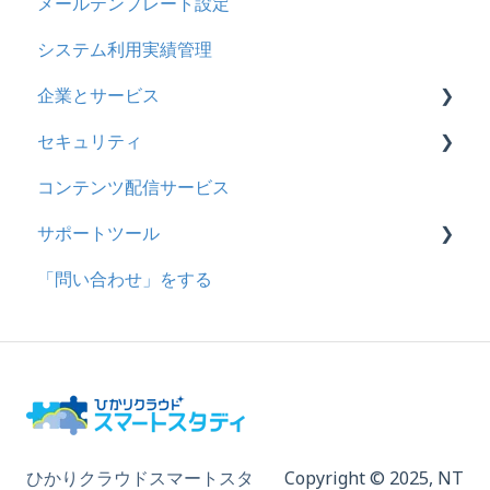
メールテンプレート設定
お知らせ
システム利用実績管理
多言語変換
企業とサービス
助成金
セキュリティ
用語の定義
コンテンツ配信サービス
企業について
シングルサインオン設定
サポートツール
統合ユーザーについて
証明書認証
「問い合わせ」をする
サービスについて
MFA(多要素認証)
基本操作
問題を登録する
【問題を登録する】の参考
問題登録用ファイルに戻す
動画を登録する
ひかりクラウドスマートスタ
Copyright © 2025,
NT