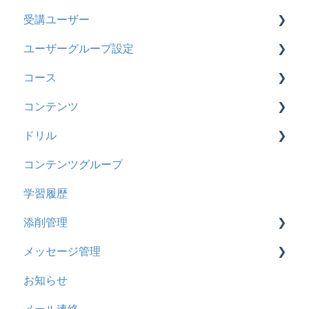
受講ユーザー
カスタマイズ
2026年2月アップデート
管理ユーザーの統合について
ユーザーグループ設定
インターネット・セキュリティ
2025年10月アップデート
管理ユーザーについて
基本操作
コース
料金
2025年9月アップデート
ロールと権限
【新レイアウト】受講ユーザー登録について
【新レイアウト】ユーザーグループ設定
コンテンツ
管理ユーザー・受講ユーザー
2025年3月アップデート
【旧レイアウト】ユーザー編集について
【旧レイアウト】ユーザーグループ設定
基本操作
ドリル
履歴
2024年12月アップデート
新レイアウト
ビデオ
コンテンツグループ
コンテンツ
2024年8月アップデート
旧レイアウト
ドキュメント
概要
学習履歴
CSV
2024年5月アップデート
コース詳細設定の参考
多言語表示
問題について
添削管理
ドキュメント
2023年12月アップデート
ストレスチェック
リンク
ドリルについて
メッセージ管理
ビデオ
2023年11月アップデート
CSVについて
【問題・ドリル】の参考
概要
お知らせ
ドリル
2023年8月アップデート
ドリルスキンについて
基本操作
基本操作