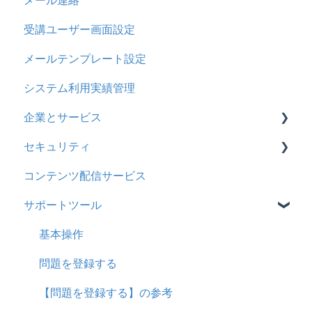
メール連絡
メール
2023年4月アップデート
問題属性
採点権限のみを持ったユーザ
リンクメッセージスレッド
受講ユーザー画面設定
メッセージ
採点・承認権限を持ったユーザ
メールテンプレート設定
お知らせ
システム利用実績管理
多言語変換
企業とサービス
助成金
セキュリティ
用語の定義
コンテンツ配信サービス
企業について
シングルサインオン設定
サポートツール
統合ユーザーについて
証明書認証
サービスについて
MFA(多要素認証)
基本操作
問題を登録する
【問題を登録する】の参考