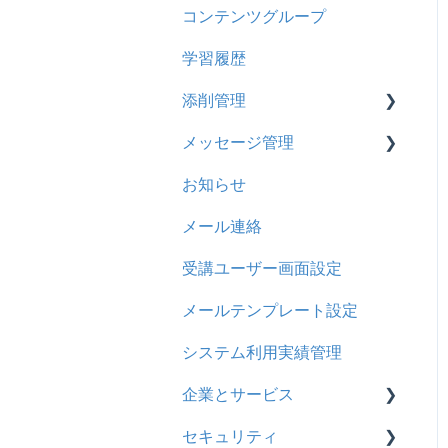
コンテンツグループ
2024年8月アップデート
旧レイアウト
ドキュメント
概要
履歴
学習履歴
2024年5月アップデート
コース詳細設定の参考
多言語表示
問題について
コンテンツ
添削管理
2023年12月アップデート
ストレスチェック
リンク
ドリルについて
CSV
メッセージ管理
2023年11月アップデート
CSVについて
【問題・ドリル】の参考
概要
ドキュメント
お知らせ
2023年8月アップデート
ドリルスキンについて
基本操作
基本操作
ビデオ
メール連絡
2023年4月アップデート
問題属性
採点権限のみを持ったユー
リンクメッセージスレッド
ドリル
ザ
受講ユーザー画面設定
メール
採点・承認権限を持った
メールテンプレート設定
メッセージ
ユーザ
システム利用実績管理
お知らせ
企業とサービス
多言語変換
セキュリティ
用語の定義
助成金