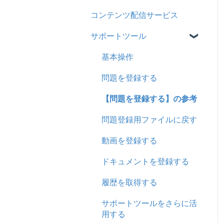
コンテンツ配信サービス
企業について
シングルサインオン設定
サポートツール
統合ユーザーについて
証明書認証
サービスについて
MFA(多要素認証)
基本操作
問題を登録する
【問題を登録する】の参考
問題登録用ファイルに戻す
動画を登録する
ドキュメントを登録する
履歴を取得する
サポートツールをさらに活
用する