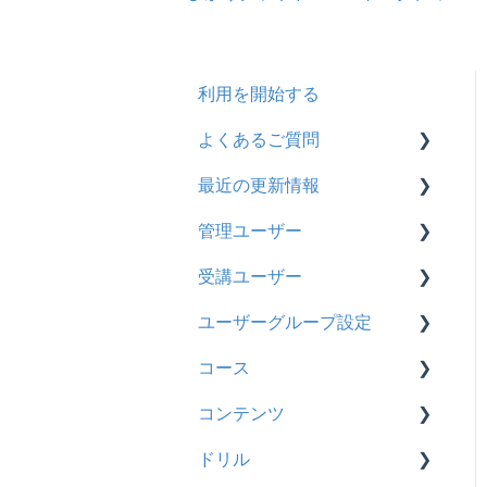
利用を開始する
よくあるご質問
最近の更新情報
契約
管理ユーザー
トライアル
2026年8月アップデート
受講ユーザー
カスタマイズ
2026年2月アップデート
管理ユーザーの統合につい
て
ユーザーグループ設定
インターネット・セキュリ
2025年10月アップデート
基本操作
ティ
管理ユーザーについて
コース
2025年9月アップデート
【新レイアウト】受講ユー
【新レイアウト】ユーザー
料金
ロールと権限
ザー登録について
グループ設定
コンテンツ
2025年3月アップデート
基本操作
管理ユーザー・受講ユー
【旧レイアウト】ユーザー
【旧レイアウト】ユーザー
ドリル
2024年12月アップデート
新レイアウト
ビデオ
ザー
編集について
グループ設定