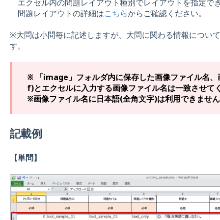
エクセル内の問題レイアウト種別でレイアウトを指定で
問題レイアウトの詳細は
こちら
からご確認ください。
※大問は小問毎に記述しますが、大問に関わる情報につい
す。
※
「
image
」フォルダ内に保存した画像ファイル名、
f
)
とエクセルに入力する画像ファイル名は一致させて
※
画像ファイル名に日本語
(
全角文字
)
は利用できません
記載例
【単問】