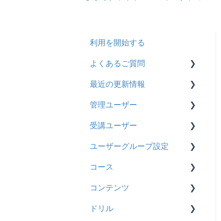
利用を開始する
よくあるご質問
最近の更新情報
契約
管理ユーザー
トライアル
2026年8月アップデート
受講ユーザー
カスタマイズ
2026年2月アップデート
管理ユーザーの統合につい
て
ユーザーグループ設定
インターネット・セキュリ
2025年10月アップデート
基本操作
ティ
管理ユーザーについて
コース
2025年9月アップデート
【新レイアウト】受講ユー
【新レイアウト】ユーザー
料金
ロールと権限
ザー登録について
グループ設定
コンテンツ
2025年3月アップデート
基本操作
管理ユーザー・受講ユー
【旧レイアウト】ユーザー
【旧レイアウト】ユーザー
ドリル
2024年12月アップデート
新レイアウト
ビデオ
ザー
編集について
グループ設定