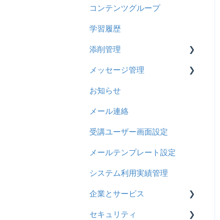
コンテンツグループ
2024年8月アップデート
旧レイアウト
ドキュメント
概要
履歴
学習履歴
2024年5月アップデート
コース詳細設定の参考
多言語表示
問題について
コンテンツ
添削管理
2023年12月アップデート
ストレスチェック
リンク
ドリルについて
CSV
メッセージ管理
2023年11月アップデート
CSVについて
【問題・ドリル】の参考
概要
ドキュメント
お知らせ
2023年8月アップデート
ドリルスキンについて
基本操作
基本操作
ビデオ
メール連絡
2023年4月アップデート
問題属性
採点権限のみを持ったユー
リンクメッセージスレッド
ドリル
ザ
受講ユーザー画面設定
メール
採点・承認権限を持った
メールテンプレート設定
メッセージ
ユーザ
システム利用実績管理
お知らせ
企業とサービス
多言語変換
セキュリティ
用語の定義
助成金