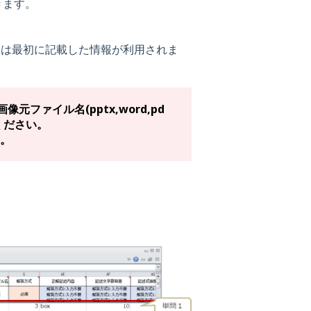
きます。
ては最初に記載した情報が利用されま
画像元ファイル名
(
pptx,word,pd
ください。
。