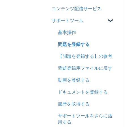
コンテンツ配信サービス
企業について
シングルサインオン設定
サポートツール
統合ユーザーについて
証明書認証
サービスについて
MFA(多要素認証)
基本操作
問題を登録する
【問題を登録する】の参考
問題登録用ファイルに戻す
動画を登録する
ドキュメントを登録する
履歴を取得する
サポートツールをさらに活
用する