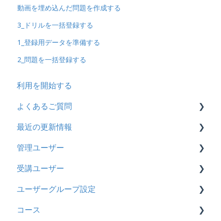
動画を埋め込んだ問題を作成する
3_ドリルを一括登録する
1_登録用データを準備する
2_問題を一括登録する
利用を開始する
よくあるご質問
最近の更新情報
契約
管理ユーザー
トライアル
2026年8月アップデート
受講ユーザー
カスタマイズ
2026年2月アップデート
管理ユーザーの統合について
ユーザーグループ設定
インターネット・セキュリティ
2025年10月アップデート
管理ユーザーについて
基本操作
コース
料金
2025年9月アップデート
ロールと権限
【新レイアウト】受講ユーザー登録について
【新レイアウト】ユーザーグループ設定