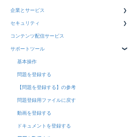
企業とサービス
助成金
セキュリティ
用語の定義
コンテンツ配信サービス
企業について
シングルサインオン設定
サポートツール
統合ユーザーについて
証明書認証
サービスについて
MFA(多要素認証)
基本操作
問題を登録する
【問題を登録する】の参考
問題登録用ファイルに戻す
動画を登録する
ドキュメントを登録する