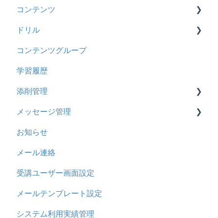
コンテンツ
管理ユーザー・受講ユーザー
2025年3月アップデート
【旧レイアウト】ユーザー編集について
【旧レイアウト】ユーザーグループ設定
基本操作
ドリル
履歴
2024年12月アップデート
新レイアウト
ビデオ
コンテンツグループ
コンテンツ
2024年8月アップデート
旧レイアウト
ドキュメント
概要
学習履歴
CSV
2024年5月アップデート
コース詳細設定の参考
多言語表示
問題について
添削管理
ドキュメント
2023年12月アップデート
ストレスチェック
リンク
ドリルについて
メッセージ管理
ビデオ
2023年11月アップデート
CSVについて
【問題・ドリル】の参考
概要
お知らせ
ドリル
2023年8月アップデート
ドリルスキンについて
基本操作
基本操作
メール連絡
メール
2023年4月アップデート
問題属性
採点権限のみを持ったユーザ
リンクメッセージスレッド
受講ユーザー画面設定
メッセージ
採点・承認権限を持ったユーザ
メールテンプレート設定
お知らせ
システム利用実績管理
多言語変換