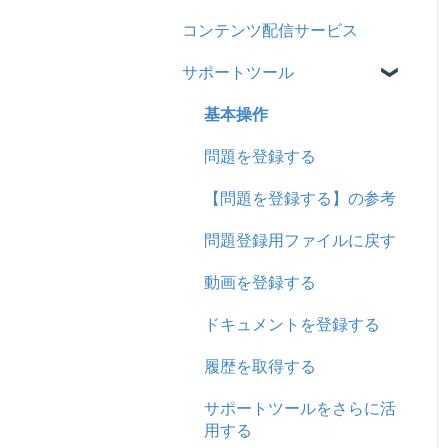
コンテンツ配信サービス
企業について
シングルサインオン設定
サポートツール
統合ユーザーについて
証明書認証
サービスについて
MFA(多要素認証)
基本操作
問題を登録する
【問題を登録する】の参考
問題登録用ファイルに戻す
動画を登録する
ドキュメントを登録する
履歴を取得する
サポートツールをさらに活
用する