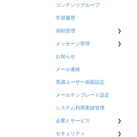
コンテンツグループ
2024年8月アップデート
旧レイアウト
ドキュメント
概要
履歴
学習履歴
2024年5月アップデート
コース詳細設定の参考
多言語表示
問題について
コンテンツ
添削管理
2023年12月アップデート
ストレスチェック
リンク
ドリルについて
CSV
メッセージ管理
2023年11月アップデート
CSVについて
【問題・ドリル】の参考
概要
ドキュメント
お知らせ
2023年8月アップデート
ドリルスキンについて
基本操作
基本操作
ビデオ
メール連絡
2023年4月アップデート
問題属性
採点権限のみを持ったユー
リンクメッセージスレッド
ドリル
ザ
受講ユーザー画面設定
メール
採点・承認権限を持った
メールテンプレート設定
メッセージ
ユーザ
システム利用実績管理
お知らせ
企業とサービス
多言語変換
セキュリティ
用語の定義
助成金