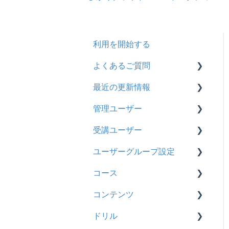
利用を開始する
よくあるご質問
最近の更新情報
契約
管理ユーザー
トライアル
2026年8月アップデート
受講ユーザー
カスタマイズ
2026年2月アップデート
管理ユーザーの統合につい
て
ユーザーグループ設定
インターネット・セキュリ
2025年10月アップデート
基本操作
ティ
管理ユーザーについて
コース
2025年9月アップデート
【新レイアウト】受講ユー
【新レイアウト】ユーザー
料金
ロールと権限
ザー登録について
グループ設定
コンテンツ
2025年3月アップデート
基本操作
管理ユーザー・受講ユー
【旧レイアウト】ユーザー
【旧レイアウト】ユーザー
ドリル
2024年12月アップデート
新レイアウト
ビデオ
ザー
編集について
グループ設定