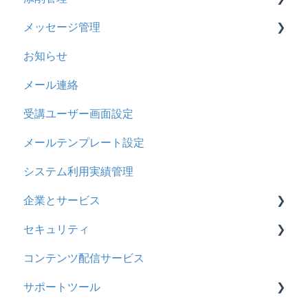
メッセージ管理
メッセージ
CSVについて
【問題・ドリル】の参考
概要
お知らせ
お知らせ
ドリルスキンについて
基本操作
基本操作
メール連絡
多言語変換
問題属性
採点権限のみを持ったユーザ
リンクメッセージスレッド
受講ユーザー画面設定
助成金
採点・承認権限を持ったユーザ
メールテンプレート設定
システム利用実績管理
企業とサービス
セキュリティ
用語の定義
コンテンツ配信サービス
企業について
シングルサインオン設定
サポートツール
統合ユーザーについて
証明書認証