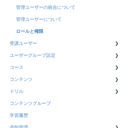
カスタマイズ
2026年2月アップデート
管理ユーザーの統合について
インターネット・セキュリティ
2025年10月アップデート
管理ユーザーについて
料金
2025年9月アップデート
ロールと権限
受講ユーザー
管理ユーザー・受講ユーザー
2025年3月アップデート
ユーザーグループ設定
履歴
2024年12月アップデート
基本操作
コース
コンテンツ
2024年8月アップデート
【新レイアウト】受講ユーザー登録について
【新レイアウト】ユーザーグループ設定
コンテンツ
CSV
2024年5月アップデート
【旧レイアウト】ユーザー編集について
【旧レイアウト】ユーザーグループ設定
基本操作
ドリル
ドキュメント
2023年12月アップデート
新レイアウト
ビデオ
コンテンツグループ
ビデオ
2023年11月アップデート
旧レイアウト
ドキュメント
概要
学習履歴
ドリル
2023年8月アップデート
コース詳細設定の参考
多言語表示
問題について
添削管理
メール
2023年4月アップデート
ストレスチェック
リンク
ドリルについて