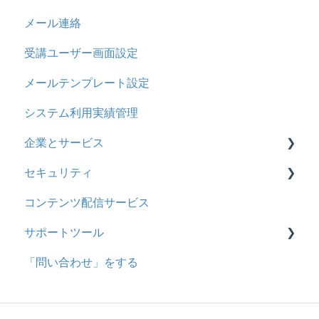
メール連絡
メール
2023年4月アップデート
問題属性
採点権限のみを持ったユーザ
リンクメッセージスレッド
受講ユーザー画面設定
メッセージ
採点・承認権限を持ったユーザ
メールテンプレート設定
お知らせ
システム利用実績管理
多言語変換
企業とサービス
助成金
セキュリティ
用語の定義
コンテンツ配信サービス
企業について
シングルサインオン設定
サポートツール
統合ユーザーについて
証明書認証
「問い合わせ」をする
サービスについて
MFA(多要素認証)
基本操作
問題を登録する