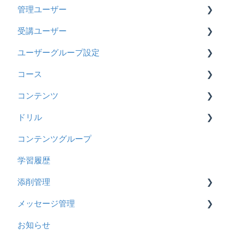
管理ユーザー
トライアル
2026年8月アップデート
受講ユーザー
カスタマイズ
2026年2月アップデート
管理ユーザーの統合について
ユーザーグループ設定
インターネット・セキュリティ
2025年10月アップデート
管理ユーザーについて
基本操作
コース
料金
2025年9月アップデート
ロールと権限
【新レイアウト】受講ユーザー登録について
【新レイアウト】ユーザーグループ設定
コンテンツ
管理ユーザー・受講ユーザー
2025年3月アップデート
【旧レイアウト】ユーザー編集について
【旧レイアウト】ユーザーグループ設定
基本操作
ドリル
履歴
2024年12月アップデート
新レイアウト
ビデオ
コンテンツグループ
コンテンツ
2024年8月アップデート
旧レイアウト
ドキュメント
概要
学習履歴
CSV
2024年5月アップデート
コース詳細設定の参考
多言語表示
問題について
添削管理
ドキュメント
2023年12月アップデート
ストレスチェック
リンク
ドリルについて
メッセージ管理
ビデオ
2023年11月アップデート
CSVについて
【問題・ドリル】の参考
概要
お知らせ
ドリル
2023年8月アップデート
ドリルスキンについて
基本操作
基本操作