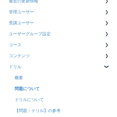
最近の更新情報
契約
管理ユーザー
トライアル
2026年8月アップデート
受講ユーザー
カスタマイズ
2026年2月アップデート
管理ユーザーの統合について
ユーザーグループ設定
インターネット・セキュリティ
2025年10月アップデート
管理ユーザーについて
基本操作
コース
料金
2025年9月アップデート
ロールと権限
【新レイアウト】受講ユーザー登録について
【新レイアウト】ユーザーグループ設定
コンテンツ
管理ユーザー・受講ユーザー
2025年3月アップデート
【旧レイアウト】ユーザー編集について
【旧レイアウト】ユーザーグループ設定
基本操作
ドリル
履歴
2024年12月アップデート
新レイアウト
ビデオ
コンテンツ
2024年8月アップデート
旧レイアウト
ドキュメント
概要
CSV
2024年5月アップデート
コース詳細設定の参考
多言語表示
問題について
ドキュメント
2023年12月アップデート
ストレスチェック
リンク
ドリルについて
ビデオ
2023年11月アップデート
CSVについて
【問題・ドリル】の参考