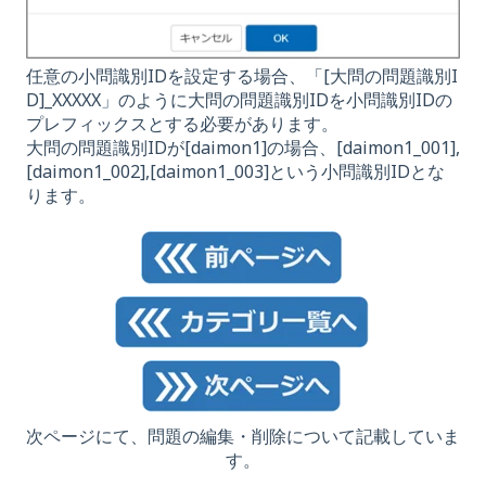
任意の小問識別IDを設定する場合、「[大問の問題識別I
D]_XXXXX」のように大問の問題識別IDを小問識別IDの
プレフィックスとする必要があります。
大問の問題識別IDが[daimon1]の場合、[daimon1_001],
[daimon1_002],[daimon1_003]という小問識別IDとな
ります。
次ページにて、問題の編集・削除について記載していま
す。