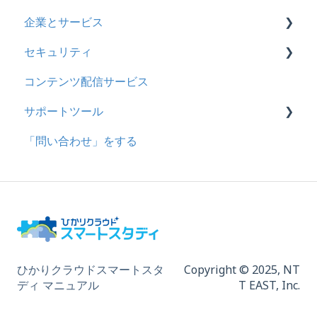
企業とサービス
セキュリティ
用語の定義
コンテンツ配信サービス
企業について
シングルサインオン設定
サポートツール
統合ユーザーについて
証明書認証
「問い合わせ」をする
サービスについて
MFA(多要素認証)
基本操作
問題を登録する
【問題を登録する】の参考
問題登録用ファイルに戻す
動画を登録する
ひかりクラウドスマートスタ
Copyright © 2025,
NT
ディ マニュアル
T EAST, Inc.
ドキュメントを登録する