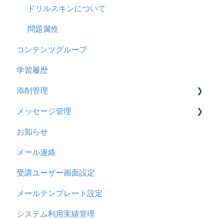
ドリル
2023年8月アップデート
ドリルスキンについて
メール
2023年4月アップデート
問題属性
コンテンツグループ
メッセージ
学習履歴
お知らせ
添削管理
多言語変換
メッセージ管理
助成金
概要
お知らせ
基本操作
基本操作
メール連絡
採点権限のみを持ったユーザ
リンクメッセージスレッド
受講ユーザー画面設定
採点・承認権限を持ったユーザ
メールテンプレート設定
システム利用実績管理