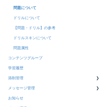
CSV
2024年5月アップデート
コース詳細設定の参考
多言語表示
問題について
ドキュメント
2023年12月アップデート
ストレスチェック
リンク
ドリルについて
ビデオ
2023年11月アップデート
CSVについて
【問題・ドリル】の参考
ドリル
2023年8月アップデート
ドリルスキンについて
メール
2023年4月アップデート
問題属性
コンテンツグループ
メッセージ
学習履歴
お知らせ
添削管理
多言語変換
メッセージ管理
助成金
概要
お知らせ
基本操作
基本操作