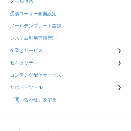
メール連絡
採点権限のみを持ったユーザ
リンクメッセージスレッド
受講ユーザー画面設定
採点・承認権限を持ったユーザ
メールテンプレート設定
システム利用実績管理
企業とサービス
セキュリティ
用語の定義
コンテンツ配信サービス
企業について
シングルサインオン設定
サポートツール
統合ユーザーについて
証明書認証
「問い合わせ」をする
サービスについて
MFA(多要素認証)
基本操作
問題を登録する
【問題を登録する】の参考