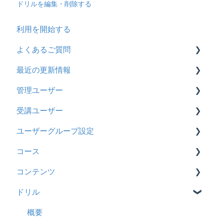
ドリルを編集・削除する
利用を開始する
よくあるご質問
最近の更新情報
契約
管理ユーザー
トライアル
2026年8月アップデート
受講ユーザー
カスタマイズ
2026年2月アップデート
管理ユーザーの統合について
ユーザーグループ設定
インターネット・セキュリティ
2025年10月アップデート
管理ユーザーについて
基本操作
コース
料金
2025年9月アップデート
ロールと権限
【新レイアウト】受講ユーザー登録について
【新レイアウト】ユーザーグループ設定
コンテンツ
管理ユーザー・受講ユーザー
2025年3月アップデート
【旧レイアウト】ユーザー編集について
【旧レイアウト】ユーザーグループ設定
基本操作
ドリル
履歴
2024年12月アップデート
新レイアウト
ビデオ
コンテンツ
2024年8月アップデート
旧レイアウト
ドキュメント
概要