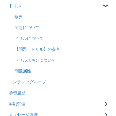
ドリル
履歴
2024年12月アップデート
新レイアウト
ビデオ
コンテンツ
2024年8月アップデート
旧レイアウト
ドキュメント
概要
CSV
2024年5月アップデート
コース詳細設定の参考
多言語表示
問題について
ドキュメント
2023年12月アップデート
ストレスチェック
リンク
ドリルについて
ビデオ
2023年11月アップデート
CSVについて
【問題・ドリル】の参考
ドリル
2023年8月アップデート
ドリルスキンについて
メール
2023年4月アップデート
問題属性
コンテンツグループ
メッセージ
学習履歴
お知らせ
添削管理
多言語変換
メッセージ管理
助成金
概要