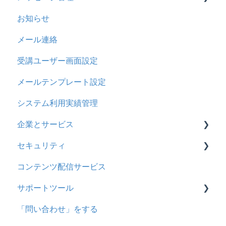
お知らせ
基本操作
基本操作
メール連絡
採点権限のみを持ったユーザ
リンクメッセージスレッド
受講ユーザー画面設定
採点・承認権限を持ったユーザ
メールテンプレート設定
システム利用実績管理
企業とサービス
セキュリティ
用語の定義
コンテンツ配信サービス
企業について
シングルサインオン設定
サポートツール
統合ユーザーについて
証明書認証
「問い合わせ」をする
サービスについて
MFA(多要素認証)
基本操作