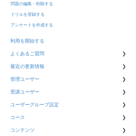
問題の編集・削除する
ドリルを登録する
アンケートを作成する
利用を開始する
よくあるご質問
最近の更新情報
契約
管理ユーザー
トライアル
2026年8月アップデート
受講ユーザー
カスタマイズ
2026年2月アップデート
管理ユーザーの統合について
ユーザーグループ設定
インターネット・セキュリティ
2025年10月アップデート
管理ユーザーについて
基本操作
コース
料金
2025年9月アップデート
ロールと権限
【新レイアウト】受講ユーザー登録について
【新レイアウト】ユーザーグループ設定
コンテンツ
管理ユーザー・受講ユーザー
2025年3月アップデート
【旧レイアウト】ユーザー編集について
【旧レイアウト】ユーザーグループ設定
基本操作