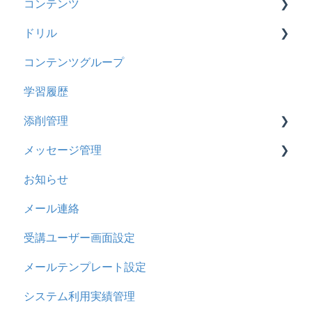
コンテンツ
コンテンツ
2024年8月アップデート
基本操作
ドリル
CSV
2024年5月アップデート
新レイアウト
ビデオ
コンテンツグループ
ドキュメント
2023年12月アップデート
旧レイアウト
ドキュメント
概要
学習履歴
ビデオ
2023年11月アップデート
コース詳細設定の参考
多言語表示
問題について
添削管理
ドリル
2023年8月アップデート
ストレスチェック
リンク
ドリルについて
メッセージ管理
メール
2023年4月アップデート
CSVについて
【問題・ドリル】の参考
概要
お知らせ
メッセージ
ドリルスキンについて
基本操作
基本操作
メール連絡
お知らせ
問題属性
採点権限のみを持ったユーザ
リンクメッセージスレッド
受講ユーザー画面設定
多言語変換
採点・承認権限を持ったユーザ
メールテンプレート設定
助成金
システム利用実績管理