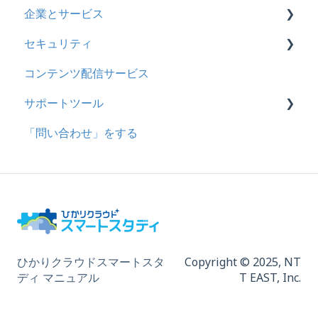
企業とサービス
セキュリティ
用語の定義
コンテンツ配信サービス
企業について
シングルサインオン設定
サポートツール
統合ユーザーについて
証明書認証
「問い合わせ」をする
サービスについて
MFA(多要素認証)
基本操作
問題を登録する
【問題を登録する】の参考
問題登録用ファイルに戻す
動画を登録する
ひかりクラウドスマートスタ
Copyright © 2025,
NT
ディ マニュアル
T EAST, Inc.
ドキュメントを登録する
履歴を取得する