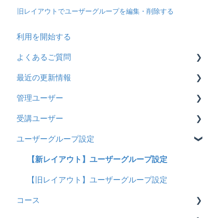
旧レイアウトでユーザーグループを編集・削除する
利用を開始する
よくあるご質問
最近の更新情報
契約
管理ユーザー
トライアル
2026年8月アップデート
受講ユーザー
カスタマイズ
2026年2月アップデート
管理ユーザーの統合について
ユーザーグループ設定
インターネット・セキュリティ
2025年10月アップデート
管理ユーザーについて
基本操作
料金
2025年9月アップデート
ロールと権限
【新レイアウト】受講ユーザー登録について
【新レイアウト】ユーザーグループ設定
管理ユーザー・受講ユーザー
2025年3月アップデート
【旧レイアウト】ユーザー編集について
【旧レイアウト】ユーザーグループ設定
コース
履歴
2024年12月アップデート