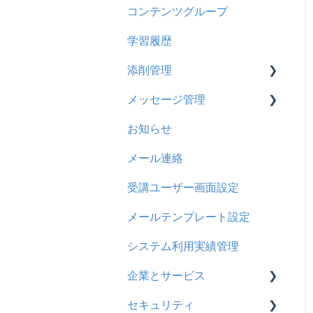
コンテンツグループ
2024年8月アップデート
旧レイアウト
ドキュメント
概要
履歴
学習履歴
2024年5月アップデート
コース詳細設定の参考
多言語表示
問題について
コンテンツ
添削管理
2023年12月アップデート
ストレスチェック
リンク
ドリルについて
CSV
メッセージ管理
2023年11月アップデート
CSVについて
【問題・ドリル】の参考
概要
ドキュメント
お知らせ
2023年8月アップデート
ドリルスキンについて
基本操作
基本操作
ビデオ
メール連絡
2023年4月アップデート
問題属性
採点権限のみを持ったユー
リンクメッセージスレッド
ドリル
ザ
受講ユーザー画面設定
メール
採点・承認権限を持った
メールテンプレート設定
メッセージ
ユーザ
システム利用実績管理
お知らせ
企業とサービス
多言語変換
セキュリティ
用語の定義
助成金