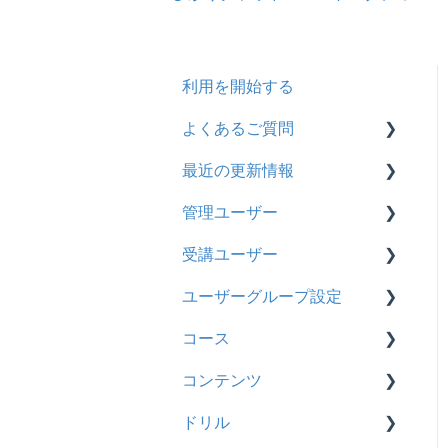
利用を開始する
よくあるご質問
最近の更新情報
契約
管理ユーザー
トライアル
2026年8月アップデート
受講ユーザー
カスタマイズ
2026年2月アップデート
管理ユーザーの統合につい
て
ユーザーグループ設定
インターネット・セキュリ
2025年10月アップデート
基本操作
ティ
管理ユーザーについて
コース
2025年9月アップデート
【新レイアウト】受講ユー
【新レイアウト】ユーザー
料金
ロールと権限
ザー登録について
グループ設定
コンテンツ
2025年3月アップデート
基本操作
管理ユーザー・受講ユー
【旧レイアウト】ユーザー
【旧レイアウト】ユーザー
ドリル
2024年12月アップデート
新レイアウト
ビデオ
ザー
編集について
グループ設定