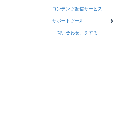
コンテンツ配信サービス
企業について
シングルサインオン設定
サポートツール
統合ユーザーについて
証明書認証
「問い合わせ」をする
サービスについて
MFA(多要素認証)
基本操作
問題を登録する
【問題を登録する】の参考
問題登録用ファイルに戻す
動画を登録する
ドキュメントを登録する
履歴を取得する
サポートツールをさらに活
用する