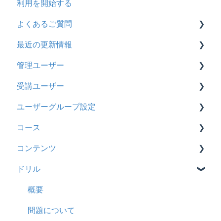
利用を開始する
よくあるご質問
最近の更新情報
契約
管理ユーザー
トライアル
2026年8月アップデート
受講ユーザー
カスタマイズ
2026年2月アップデート
管理ユーザーの統合について
ユーザーグループ設定
インターネット・セキュリティ
2025年10月アップデート
管理ユーザーについて
基本操作
コース
料金
2025年9月アップデート
ロールと権限
【新レイアウト】受講ユーザー登録について
【新レイアウト】ユーザーグループ設定
コンテンツ
管理ユーザー・受講ユーザー
2025年3月アップデート
【旧レイアウト】ユーザー編集について
【旧レイアウト】ユーザーグループ設定
基本操作
ドリル
履歴
2024年12月アップデート
新レイアウト
ビデオ
コンテンツ
2024年8月アップデート
旧レイアウト
ドキュメント
概要
CSV
2024年5月アップデート
コース詳細設定の参考
多言語表示
問題について