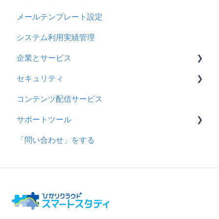
メールテンプレート設定
システム利用実績管理
企業とサービス
セキュリティ
用語の定義
コンテンツ配信サービス
企業について
シングルサインオン設定
サポートツール
統合ユーザーについて
証明書認証
「問い合わせ」をする
サービスについて
MFA(多要素認証)
基本操作
問題を登録する
【問題を登録する】の参考
問題登録用ファイルに戻す