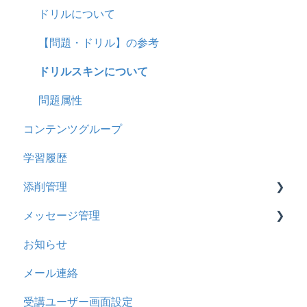
ドキュメント
2023年12月アップデート
ストレスチェック
リンク
ドリルについて
ビデオ
2023年11月アップデート
CSVについて
【問題・ドリル】の参考
ドリル
2023年8月アップデート
ドリルスキンについて
メール
2023年4月アップデート
問題属性
コンテンツグループ
メッセージ
学習履歴
お知らせ
添削管理
多言語変換
メッセージ管理
助成金
概要
お知らせ
基本操作
基本操作
メール連絡
採点権限のみを持ったユーザ
リンクメッセージスレッド
受講ユーザー画面設定
採点・承認権限を持ったユーザ