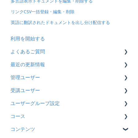
多言語表示ドキュメントを編集・削除する
リンクCSV一括登録・編集・削除
英語に翻訳されたドキュメントを出し分け配信する
利用を開始する
よくあるご質問
最近の更新情報
契約
管理ユーザー
トライアル
2026年8月アップデート
受講ユーザー
カスタマイズ
2026年2月アップデート
管理ユーザーの統合について
ユーザーグループ設定
インターネット・セキュリティ
2025年10月アップデート
管理ユーザーについて
基本操作
コース
料金
2025年9月アップデート
ロールと権限
【新レイアウト】受講ユーザー登録について
【新レイアウト】ユーザーグループ設定
コンテンツ
管理ユーザー・受講ユーザー
2025年3月アップデート
【旧レイアウト】ユーザー編集について
【旧レイアウト】ユーザーグループ設定
基本操作