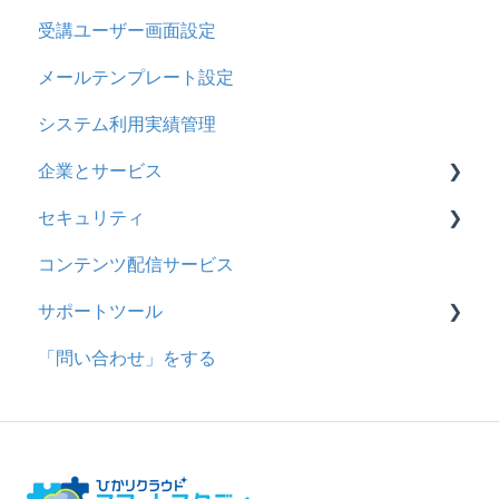
受講ユーザー画面設定
採点・承認権限を持ったユーザ
メールテンプレート設定
システム利用実績管理
企業とサービス
セキュリティ
用語の定義
コンテンツ配信サービス
企業について
シングルサインオン設定
サポートツール
統合ユーザーについて
証明書認証
「問い合わせ」をする
サービスについて
MFA(多要素認証)
基本操作
問題を登録する
【問題を登録する】の参考
問題登録用ファイルに戻す