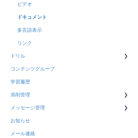
履歴
2024年12月アップデート
新レイアウト
ビデオ
コンテンツ
2024年8月アップデート
旧レイアウト
ドキュメント
CSV
2024年5月アップデート
コース詳細設定の参考
多言語表示
ドキュメント
2023年12月アップデート
ストレスチェック
リンク
ドリル
ビデオ
2023年11月アップデート
CSVについて
コンテンツグループ
ドリル
2023年8月アップデート
概要
学習履歴
メール
2023年4月アップデート
問題について
添削管理
メッセージ
ドリルについて
メッセージ管理
お知らせ
【問題・ドリル】の参考
概要
お知らせ
多言語変換
ドリルスキンについて
基本操作
基本操作
メール連絡
助成金
問題属性
採点権限のみを持ったユーザ
リンクメッセージスレッド