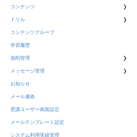
コンテンツ
管理ユーザー・受講ユーザー
2025年3月アップデート
【旧レイアウト】ユーザー編集について
【旧レイアウト】ユーザーグループ設定
基本操作
ドリル
履歴
2024年12月アップデート
新レイアウト
ビデオ
コンテンツグループ
コンテンツ
2024年8月アップデート
旧レイアウト
ドキュメント
概要
学習履歴
CSV
2024年5月アップデート
コース詳細設定の参考
多言語表示
問題について
添削管理
ドキュメント
2023年12月アップデート
ストレスチェック
リンク
ドリルについて
メッセージ管理
ビデオ
2023年11月アップデート
CSVについて
【問題・ドリル】の参考
概要
お知らせ
ドリル
2023年8月アップデート
ドリルスキンについて
基本操作
基本操作
メール連絡
メール
2023年4月アップデート
問題属性
採点権限のみを持ったユーザ
リンクメッセージスレッド
受講ユーザー画面設定
メッセージ
採点・承認権限を持ったユーザ
メールテンプレート設定
お知らせ
システム利用実績管理
多言語変換