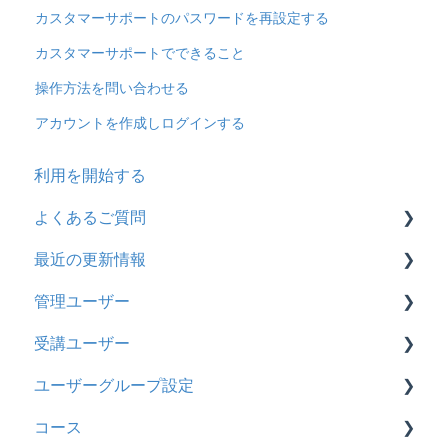
カスタマーサポートのパスワードを再設定する
カスタマーサポートでできること
操作方法を問い合わせる
アカウントを作成しログインする
利用を開始する
よくあるご質問
最近の更新情報
契約
管理ユーザー
トライアル
2026年8月アップデート
受講ユーザー
カスタマイズ
2026年2月アップデート
管理ユーザーの統合について
ユーザーグループ設定
インターネット・セキュリティ
2025年10月アップデート
管理ユーザーについて
基本操作
コース
料金
2025年9月アップデート
ロールと権限
【新レイアウト】受講ユーザー登録について
【新レイアウト】ユーザーグループ設定