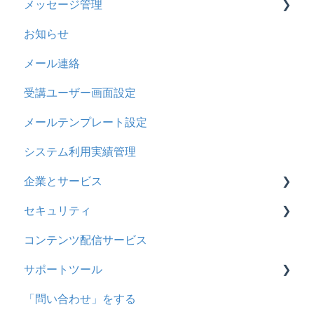
メッセージ管理
ビデオ
2023年11月アップデート
CSVについて
【問題・ドリル】の参考
概要
お知らせ
ドリル
2023年8月アップデート
ドリルスキンについて
基本操作
基本操作
メール連絡
メール
2023年4月アップデート
問題属性
採点権限のみを持ったユーザ
リンクメッセージスレッド
受講ユーザー画面設定
メッセージ
採点・承認権限を持ったユーザ
メールテンプレート設定
お知らせ
システム利用実績管理
多言語変換
企業とサービス
助成金
セキュリティ
用語の定義
コンテンツ配信サービス
企業について
シングルサインオン設定
サポートツール
統合ユーザーについて
証明書認証
「問い合わせ」をする
サービスについて
MFA(多要素認証)
基本操作