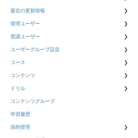
最近の更新情報
契約
管理ユーザー
トライアル
2026年8月アップデート
受講ユーザー
カスタマイズ
2026年2月アップデート
管理ユーザーの統合について
ユーザーグループ設定
インターネット・セキュリティ
2025年10月アップデート
管理ユーザーについて
基本操作
コース
料金
2025年9月アップデート
ロールと権限
【新レイアウト】受講ユーザー登録について
【新レイアウト】ユーザーグループ設定
コンテンツ
管理ユーザー・受講ユーザー
2025年3月アップデート
【旧レイアウト】ユーザー編集について
【旧レイアウト】ユーザーグループ設定
基本操作
ドリル
履歴
2024年12月アップデート
新レイアウト
ビデオ
コンテンツグループ
コンテンツ
2024年8月アップデート
旧レイアウト
ドキュメント
概要
学習履歴
CSV
2024年5月アップデート
コース詳細設定の参考
多言語表示
問題について
添削管理
ドキュメント
2023年12月アップデート
ストレスチェック
リンク
ドリルについて